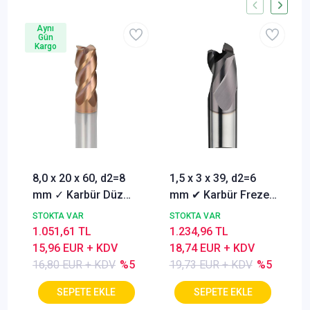
Aynı
Gün
Kargo
8,0 x 20 x 60, d2=8
1,5 x 3 x 39, d2=6
mm ✓ Karbür Düz
mm ✔ Karbür Freze
Freze, Parmak freze
ucu, Z=3, Kaplamalı,
STOKTA VAR
STOKTA VAR
ucu Z=4,TiSiN
30°
1.051,61 TL
1.234,96 TL
Kaplamalı
15,96 EUR + KDV
18,74 EUR + KDV
16,80 EUR + KDV
%5
19,73 EUR + KDV
%5