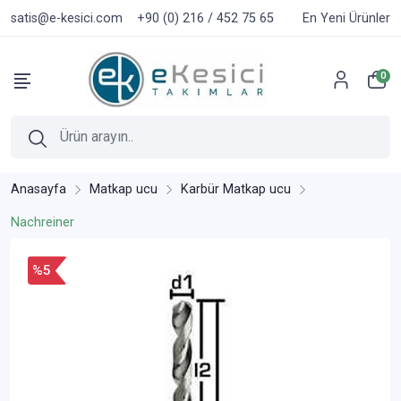
satis@e-kesici.com
+90 (0) 216 / 452 75 65
En Yeni Ürünler
0
Anasayfa
Matkap ucu
Karbür Matkap ucu
Nachreiner
%5