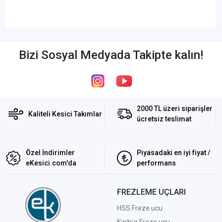
Bizi Sosyal Medyada Takipte kalın!
2000 TL üzeri siparişler
Kaliteli Kesici Takımlar
ücretsiz teslimat
Özel İndirimler
Piyasadaki en iyi fiyat /
eKesici.com'da
performans
FREZLEME UÇLARI
HSS Freze ucu
Karbür Freze ucu