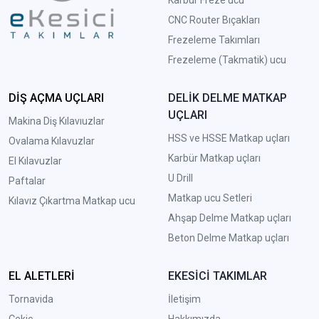
CNC Router Bıçakları
Frezeleme Takımları
Frezeleme (Takmatik) ucu
DİŞ AÇMA UÇLARI
DELİK DELME MATKAP
UÇLARI
Makina Diş Kılavıuzlar
HSS ve HSSE Matkap uçları
Ovalama Kılavuzlar
Karbür Matkap uçları
El Kılavuzlar
U Drill
Paftalar
Matkap ucu Setleri
Kılavız Çıkartma Matkap ucu
A
hşap Delme Matkap uçları
Beton Delme Matkap uçları
EL ALETLERİ
EKESİCİ TAKIMLAR
Tornavida
İletişim
Çekiç
Hakkımızda