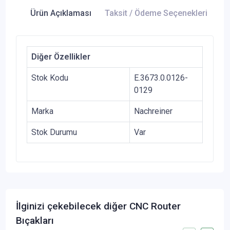
Ürün Açıklaması
Taksit / Ödeme Seçenekleri
Ür
Diğer Özellikler
Stok Kodu
E.3673.0.0126-
0129
Marka
Nachreiner
Stok Durumu
Var
İlginizi çekebilecek diğer CNC Router
Bıçakları