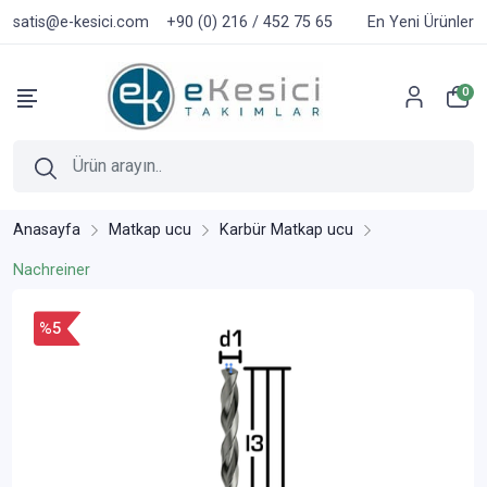
satis@e-kesici.com
+90 (0) 216 / 452 75 65
En Yeni Ürünler
0
Anasayfa
Matkap ucu
Karbür Matkap ucu
Nachreiner
%5