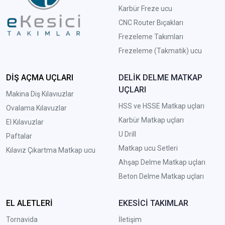
Karbür Freze ucu
CNC Router Bıçakları
Frezeleme Takımları
Frezeleme (Takmatik) ucu
DİŞ AÇMA UÇLARI
DELİK DELME MATKAP
UÇLARI
Makina Diş Kılavıuzlar
HSS ve HSSE Matkap uçları
Ovalama Kılavuzlar
Karbür Matkap uçları
El Kılavuzlar
U Drill
Paftalar
Matkap ucu Setleri
Kılavız Çıkartma Matkap ucu
A
hşap Delme Matkap uçları
Beton Delme Matkap uçları
EL ALETLERİ
EKESİCİ TAKIMLAR
Tornavida
İletişim