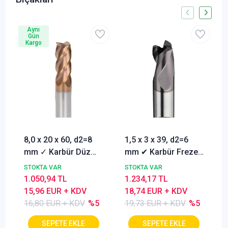
Aynı
Gün
Kargo
8,0 x 20 x 60, d2=8
1,5 x 3 x 39, d2=6
mm ✓ Karbür Düz
mm ✔ Karbür Freze
Freze, Parmak freze
ucu, Z=3, Kaplamalı,
STOKTA VAR
STOKTA VAR
ucu Z=4,TiSiN
30°
1.050,94 TL
1.234,17 TL
Kaplamalı
15,96 EUR + KDV
18,74 EUR + KDV
16,80 EUR + KDV
%5
19,73 EUR + KDV
%5