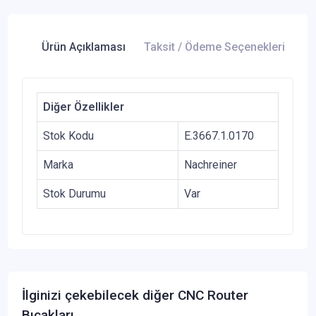
Ürün Açıklaması
Taksit / Ödeme Seçenekleri
Ür
Diğer Özellikler
Stok Kodu
E.3667.1.0170
Marka
Nachreiner
Stok Durumu
Var
İlginizi çekebilecek diğer CNC Router
Bıçakları