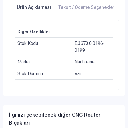
Ürün Açıklaması
Taksit / Ödeme Seçenekleri
Ür
Diğer Özellikler
Stok Kodu
E.3673.0.0196-
0199
Marka
Nachreiner
Stok Durumu
Var
İlginizi çekebilecek diğer CNC Router
Bıçakları