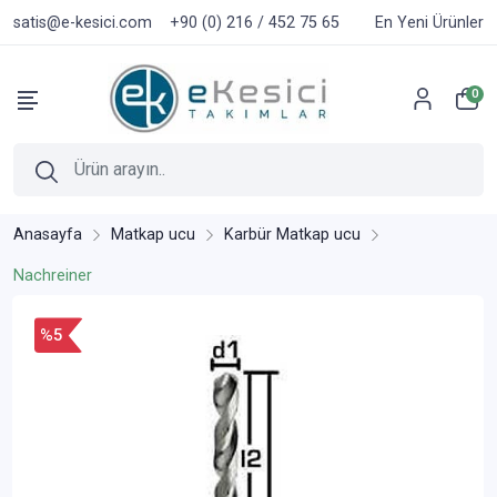
satis@e-kesici.com
+90 (0) 216 / 452 75 65
En Yeni Ürünler
0
Anasayfa
Matkap ucu
Karbür Matkap ucu
Nachreiner
%5