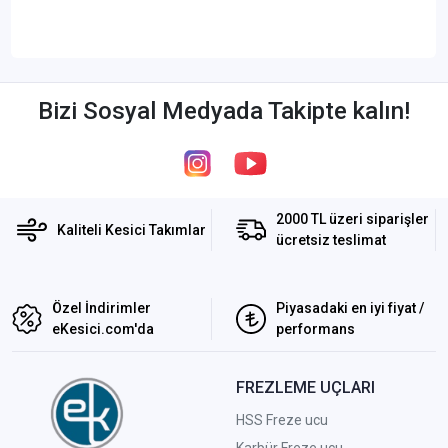
Bizi Sosyal Medyada Takipte kalın!
2000 TL üzeri siparişler
Kaliteli Kesici Takımlar
ücretsiz teslimat
Özel İndirimler
Piyasadaki en iyi fiyat /
eKesici.com'da
performans
FREZLEME UÇLARI
HSS Freze ucu
Karbür Freze ucu