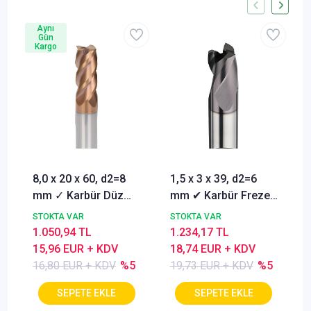
Aynı
Gün
Kargo
8,0 x 20 x 60, d2=8
1,5 x 3 x 39, d2=6
mm ✓ Karbür Düz
mm ✔ Karbür Freze
Freze, Parmak freze
ucu, Z=3, Kaplamalı,
STOKTA VAR
STOKTA VAR
ucu Z=4,TiSiN
30°
1.050,94 TL
1.234,17 TL
Kaplamalı
15,96 EUR + KDV
18,74 EUR + KDV
16,80 EUR + KDV
%5
19,73 EUR + KDV
%5