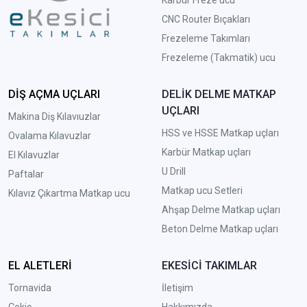
CNC Router Bıçakları
Frezeleme Takımları
Frezeleme (Takmatik) ucu
DİŞ AÇMA UÇLARI
DELİK DELME MATKAP
UÇLARI
Makina Diş Kılavıuzlar
HSS ve HSSE Matkap uçları
Ovalama Kılavuzlar
Karbür Matkap uçları
El Kılavuzlar
U Drill
Paftalar
Matkap ucu Setleri
Kılavız Çıkartma Matkap ucu
A
hşap Delme Matkap uçları
Beton Delme Matkap uçları
EL ALETLERİ
EKESİCİ TAKIMLAR
Tornavida
İletişim
Çekiç
Hakkımızda