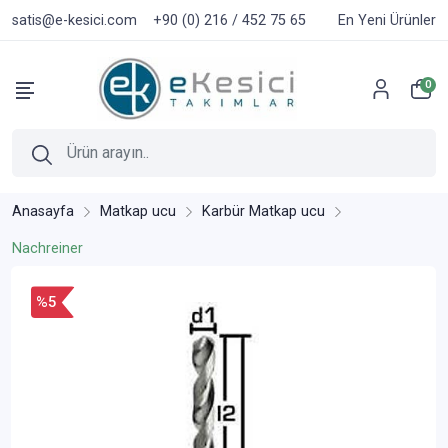
satis@e-kesici.com
+90 (0) 216 / 452 75 65
En Yeni Ürünler
0
Anasayfa
Matkap ucu
Karbür Matkap ucu
Nachreiner
%5