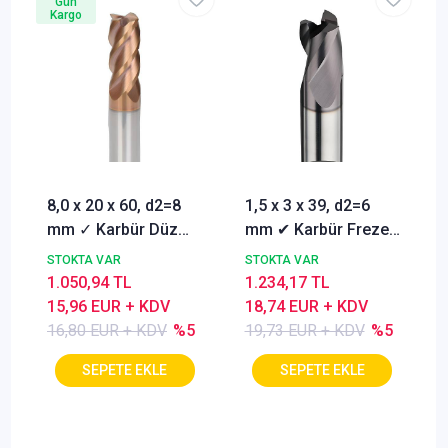
Gün
Kargo
8,0 x 20 x 60, d2=8
1,5 x 3 x 39, d2=6
mm ✓ Karbür Düz
mm ✔ Karbür Freze
Freze, Parmak freze
ucu, Z=3, Kaplamalı,
STOKTA VAR
STOKTA VAR
ucu Z=4,TiSiN
30°
1.050,94 TL
1.234,17 TL
Kaplamalı
15,96 EUR + KDV
18,74 EUR + KDV
16,80 EUR + KDV
%5
19,73 EUR + KDV
%5