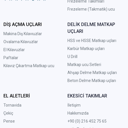
Frezeleme Takımları
Frezeleme (Takmatik) ucu
DİŞ AÇMA UÇLARI
DELİK DELME MATKAP
UÇLARI
Makina Diş Kılavıuzlar
HSS ve HSSE Matkap uçları
Ovalama Kılavuzlar
Karbür Matkap uçları
El Kılavuzlar
U Drill
Paftalar
Matkap ucu Setleri
Kılavız Çıkartma Matkap ucu
A
hşap Delme Matkap uçları
Beton Delme Matkap uçları
EL ALETLERİ
EKESİCİ TAKIMLAR
Tornavida
İletişim
Çekiç
Hakkımızda
Pense
+90 (0) 216 452 75 65