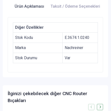
Ürün Açıklaması
Taksit / Ödeme Seçenekleri
Ür
Diğer Özellikler
Stok Kodu
E.3674.1.0240
Marka
Nachreiner
Stok Durumu
Var
İlginizi çekebilecek diğer CNC Router
Bıçakları