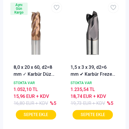
Aynı
Gün
Kargo
8,0 x 20 x 60, d2=8
1,5 x 3 x 39, d2=6
mm ✓ Karbür Düz
mm ✔ Karbür Freze
Freze, Parmak freze
ucu, Z=3, Kaplamalı,
STOKTA VAR
STOKTA VAR
ucu Z=4,TiSiN
30°
1.052,10 TL
1.235,54 TL
Kaplamalı
15,96 EUR + KDV
18,74 EUR + KDV
16,80 EUR + KDV
%5
19,73 EUR + KDV
%5