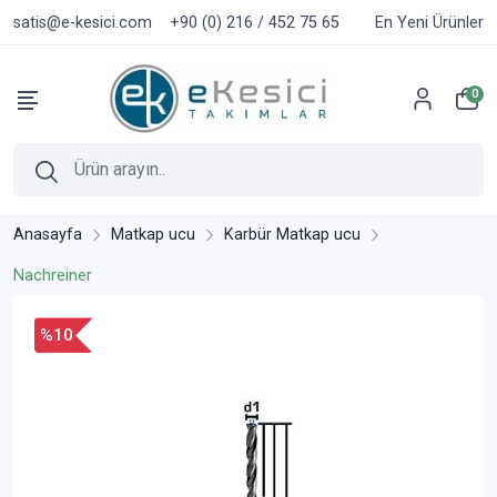
satis@e-kesici.com
+90 (0) 216 / 452 75 65
En Yeni Ürünler
0
Anasayfa
Matkap ucu
Karbür Matkap ucu
Nachreiner
%10