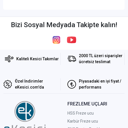
Bizi Sosyal Medyada Takipte kalın!
2000 TL üzeri siparişler
Kaliteli Kesici Takımlar
ücretsiz teslimat
Özel İndirimler
Piyasadaki en iyi fiyat /
eKesici.com'da
performans
FREZLEME UÇLARI
HSS Freze ucu
Karbür Freze ucu