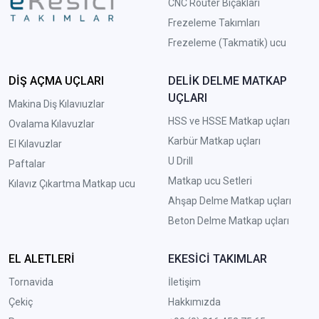
CNC Router Bıçakları
Frezeleme Takımları
Frezeleme (Takmatik) ucu
DİŞ AÇMA UÇLARI
DELİK DELME MATKAP
UÇLARI
Makina Diş Kılavıuzlar
HSS ve HSSE Matkap uçları
Ovalama Kılavuzlar
Karbür Matkap uçları
El Kılavuzlar
U Drill
Paftalar
Matkap ucu Setleri
Kılavız Çıkartma Matkap ucu
A
hşap Delme Matkap uçları
Beton Delme Matkap uçları
EL ALETLERİ
EKESİCİ TAKIMLAR
Tornavida
İletişim
Çekiç
Hakkımızda