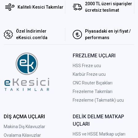
2000 TL üzeri siparişler
Kaliteli Kesici Takımlar
ücretsiz teslimat
Özel İndirimler
Piyasadaki en iyi fiyat /
eKesici.com'da
performans
FREZLEME UÇLARI
HSS Freze ucu
Karbür Freze ucu
CNC Router Bıçakları
Frezeleme Takımları
Frezeleme (Takmatik) ucu
DİŞ AÇMA UÇLARI
DELİK DELME MATKAP
UÇLARI
Makina Diş Kılavıuzlar
HSS ve HSSE Matkap uçları
Ovalama Kılavuzlar