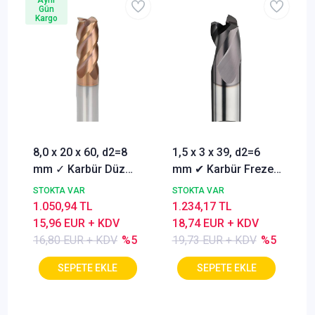
Gün
Kargo
8,0 x 20 x 60, d2=8
1,5 x 3 x 39, d2=6
mm ✓ Karbür Düz
mm ✔ Karbür Freze
Freze, Parmak freze
ucu, Z=3, Kaplamalı,
STOKTA VAR
STOKTA VAR
ucu Z=4,TiSiN
30°
1.050,94 TL
1.234,17 TL
Kaplamalı
15,96 EUR + KDV
18,74 EUR + KDV
16,80 EUR + KDV
%5
19,73 EUR + KDV
%5