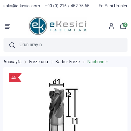
satis@e-kesici.com
+90 (0) 216 / 452 75 65
En Yeni Ürünler
0
Anasayfa
Freze ucu
Karbür Freze
Nachreiner
%5