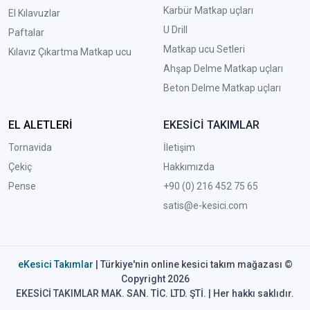
Karbür Matkap uçları
El Kılavuzlar
U Drill
Paftalar
Matkap ucu Setleri
Kılavız Çıkartma Matkap ucu
A
hşap Delme Matkap uçları
Beton Delme Matkap uçları
EL ALETLERİ
EKESİCİ TAKIMLAR
Tornavida
İletişim
Çekiç
Hakkımızda
Pense
+90 (0) 216 452 75 65
satis@e-kesici.com
eKesici Takımlar
| Türkiye'nin online kesici takım mağazası ©
Copyright 2026
EKESİCİ TAKIMLAR MAK. SAN. TİC. LTD. ŞTİ. | Her hakkı saklıdır.