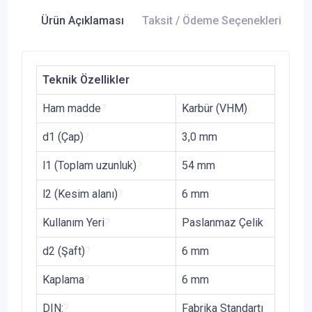
Ürün Açıklaması
Taksit / Ödeme Seçenekleri
Ür
Teknik Özellikler
Ham madde
?
Karbür (VHM)
d1 (Çap)
?
3,0 mm
l1 (Toplam uzunluk)
?
54 mm
l2 (Kesim alanı)
?
6 mm
Kullanım Yeri
?
Paslanmaz Çelik
d2 (Şaft)
?
6 mm
Kaplama
?
6 mm
DIN:
?
Fabrika Standartı