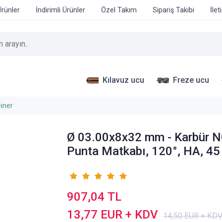
Ürünler
İndirimli Ürünler
Özel Takım
Sipariş Takibi
İlet
Kılavuz ucu
Freze ucu
iner
Ø 03.00x8x32 mm - Karbür 
Punta Matkabı, 120°, HA, 4
907,04 TL
13,77 EUR + KDV
14,50 EUR + KD