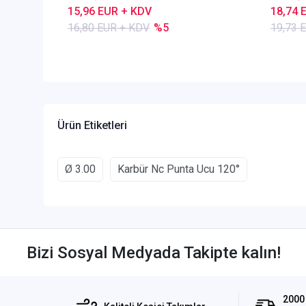
15,96 EUR + KDV
18,74 
16,80 EUR + KDV
%5
19,73 
Ürün Etiketleri
Ø 3.00
Karbür Nc Punta Ucu 120°
Bizi Sosyal Medyada Takipte kalın!
2000 