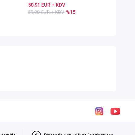
50,91 EUR + KDV
80,28 E
59,90 EUR + KDV
%15
84,50 E