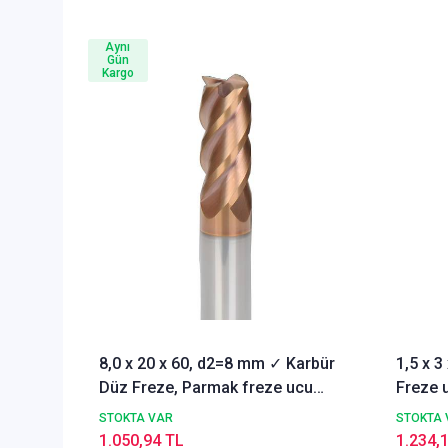
Aynı
Gün
Kargo
8,0 x 20 x 60, d2=8 mm ✓ Karbür
1,5 x 
Düz Freze, Parmak freze ucu
Freze u
Z=4,TiSiN Kaplamalı
STOKTA VAR
STOKTA 
1.050,94 TL
1.234,