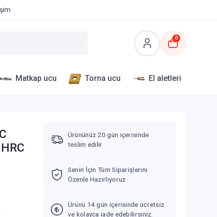
işim
0
Matkap ucu
Torna ucu
El aletleri
NC
Ürününüz 20 gün içerisinde
teslim edilir
5 HRC
Senin İçin Tüm Siparişlerini
Özenle Hazırlıyoruz
Ürünü 14 gün içerisinde ücretsiz
V
ve kolayca iade edebilirsiniz.