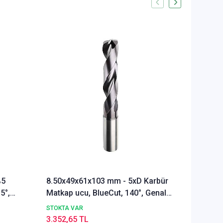
%5
8.50x49x61x103 mm - 5xD Karbür
Ø Rainb
5°,
Matkap ucu, BlueCut, 140°, Genal
Freze u
amaçlı
Alümyu
STOKTA VAR
STOKTA 
3.352,65 TL
5.286,1