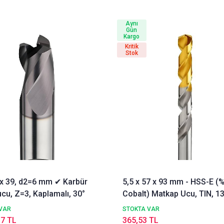
Aynı
Gün
Kargo
Kritik
Stok
3 x 39, d2=6 mm ✔ Karbür
5,5 x 57 x 93 mm - HSS-E (
cu, Z=3, Kaplamalı, 30°
Cobalt) Matkap Ucu, TIN, 13
DIN338 Delik Delme ucu,
VAR
STOKTA VAR
Nachreiner
17 TL
365,53 TL