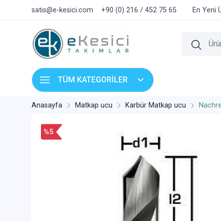
satis@e-kesici.com
+90 (0) 216 / 452 75 65
En Yeni 
TÜM KATEGORİLER
Anasayfa
Matkap ucu
Karbür Matkap ucu
Nachre
%5