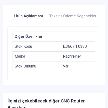
Ürün Açıklaması
Taksit / Ödeme Seçenekleri
Ür
Diğer Özellikler
Stok Kodu
E.3667.1.0380
Marka
Nachreiner
Stok Durumu
Var
İlginizi çekebilecek diğer CNC Router
Bıçakları