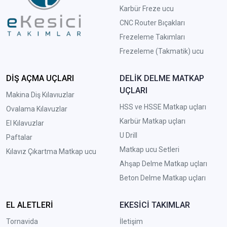
Karbür Freze ucu
CNC Router Bıçakları
Frezeleme Takımları
Frezeleme (Takmatik) ucu
DİŞ AÇMA UÇLARI
DELİK DELME MATKAP
UÇLARI
Makina Diş Kılavıuzlar
HSS ve HSSE Matkap uçları
Ovalama Kılavuzlar
Karbür Matkap uçları
El Kılavuzlar
U Drill
Paftalar
Matkap ucu Setleri
Kılavız Çıkartma Matkap ucu
A
hşap Delme Matkap uçları
Beton Delme Matkap uçları
EL ALETLERİ
EKESİCİ TAKIMLAR
Tornavida
İletişim