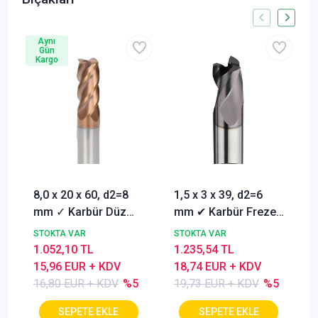
Aynı
Gün
Kargo
8,0 x 20 x 60, d2=8
1,5 x 3 x 39, d2=6
mm ✓ Karbür Düz
mm ✔ Karbür Freze
Freze, Parmak freze
ucu, Z=3, Kaplamalı,
STOKTA VAR
STOKTA VAR
ucu Z=4,TiSiN
30°
1.052,10 TL
1.235,54 TL
Kaplamalı
15,96 EUR + KDV
18,74 EUR + KDV
16,80 EUR + KDV
%5
19,73 EUR + KDV
%5