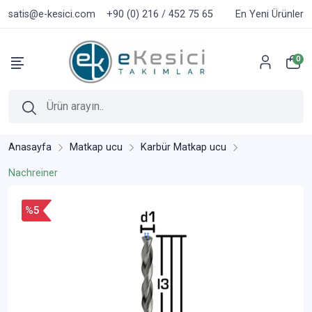
satis@e-kesici.com
+90 (0) 216 / 452 75 65
En Yeni Ürünler
0
Anasayfa
Matkap ucu
Karbür Matkap ucu
Nachreiner
%5