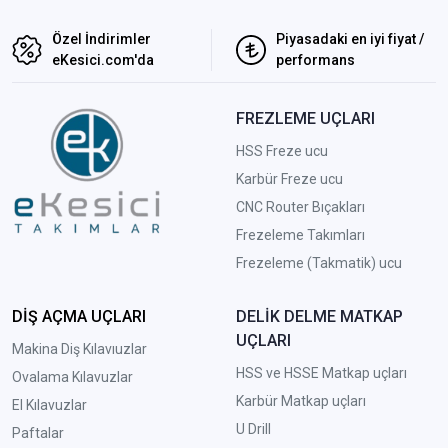
Özel İndirimler
Piyasadaki en iyi fiyat /
eKesici.com'da
performans
FREZLEME UÇLARI
HSS Freze ucu
Karbür Freze ucu
CNC Router Bıçakları
Frezeleme Takımları
Frezeleme (Takmatik) ucu
DİŞ AÇMA UÇLARI
DELİK DELME MATKAP
UÇLARI
Makina Diş Kılavıuzlar
HSS ve HSSE Matkap uçları
Ovalama Kılavuzlar
Karbür Matkap uçları
El Kılavuzlar
U Drill
Paftalar