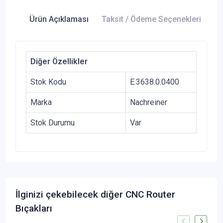
Ürün Açıklaması
Taksit / Ödeme Seçenekleri
Ür
Diğer Özellikler
Stok Kodu
E.3638.0.0400
Marka
Nachreiner
Stok Durumu
Var
İlginizi çekebilecek diğer CNC Router
Bıçakları