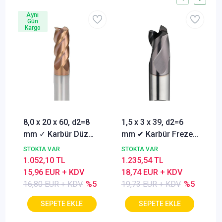
Aynı
Gün
Kargo
8,0 x 20 x 60, d2=8
1,5 x 3 x 39, d2=6
mm ✓ Karbür Düz
mm ✔ Karbür Freze
Freze, Parmak freze
ucu, Z=3, Kaplamalı,
STOKTA VAR
STOKTA VAR
ucu Z=4,TiSiN
30°
1.052,10 TL
1.235,54 TL
Kaplamalı
15,96 EUR + KDV
18,74 EUR + KDV
16,80 EUR + KDV
%5
19,73 EUR + KDV
%5