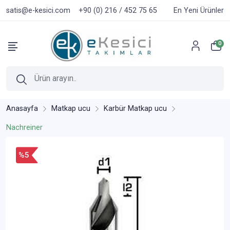
satis@e-kesici.com
+90 (0) 216 / 452 75 65
En Yeni Ürünler
0
Anasayfa
Matkap ucu
Karbür Matkap ucu
Nachreiner
%5