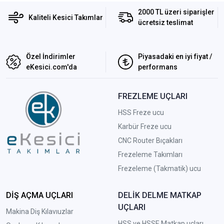
2000 TL üzeri siparişler
Kaliteli Kesici Takımlar
ücretsiz teslimat
Özel İndirimler
Piyasadaki en iyi fiyat /
eKesici.com'da
performans
FREZLEME UÇLARI
HSS Freze ucu
Karbür Freze ucu
CNC Router Bıçakları
Frezeleme Takımları
Frezeleme (Takmatik) ucu
DİŞ AÇMA UÇLARI
DELİK DELME MATKAP
UÇLARI
Makina Diş Kılavıuzlar
HSS ve HSSE Matkap uçları