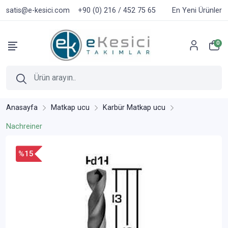
satis@e-kesici.com
+90 (0) 216 / 452 75 65
En Yeni Ürünler
0
Anasayfa
Matkap ucu
Karbür Matkap ucu
Nachreiner
%15