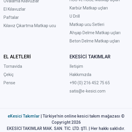
Ovalama Kılavuzlar
Karbür Matkap uçları
El Kılavuzlar
U Drill
Paftalar
Matkap ucu Setleri
Kılavız Çıkartma Matkap ucu
A
hşap Delme Matkap uçları
Beton Delme Matkap uçları
EL ALETLERİ
EKESİCİ TAKIMLAR
Tornavida
İletişim
Çekiç
Hakkımızda
Pense
+90 (0) 216 452 75 65
satis@e-kesici.com
eKesici Takımlar
| Türkiye'nin online kesici takım mağazası ©
Copyright 2026
EKESİCİ TAKIMLAR MAK. SAN. TİC. LTD. ŞTİ. | Her hakkı saklıdır.