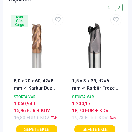
Aynı
Gün
Kargo
8,0 x 20 x 60, d2=8
1,5 x 3 x 39, d2=6
mm ✓ Karbür Düz
mm ✔ Karbür Freze
Freze, Parmak freze
ucu, Z=3, Kaplamalı,
STOKTA VAR
STOKTA VAR
ucu Z=4,TiSiN
30°
1.050,94 TL
1.234,17 TL
Kaplamalı
15,96 EUR + KDV
18,74 EUR + KDV
16,80 EUR + KDV
%5
19,73 EUR + KDV
%5