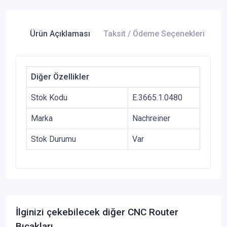
Ürün Açıklaması
Taksit / Ödeme Seçenekleri
Ür
Diğer Özellikler
Stok Kodu
E.3665.1.0480
Marka
Nachreiner
Stok Durumu
Var
İlginizi çekebilecek diğer CNC Router
Bıçakları