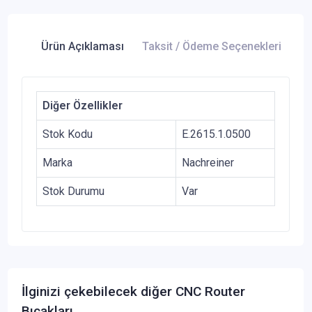
Ürün Açıklaması
Taksit / Ödeme Seçenekleri
Ür
Diğer Özellikler
Stok Kodu
E.2615.1.0500
Marka
Nachreiner
Stok Durumu
Var
İlginizi çekebilecek diğer CNC Router
Bıçakları