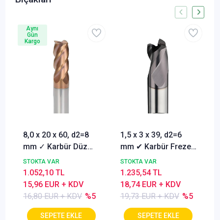
Aynı
Gün
Kargo
8,0 x 20 x 60, d2=8
1,5 x 3 x 39, d2=6
mm ✓ Karbür Düz
mm ✔ Karbür Freze
Freze, Parmak freze
ucu, Z=3, Kaplamalı,
STOKTA VAR
STOKTA VAR
ucu Z=4,TiSiN
30°
1.052,10 TL
1.235,54 TL
Kaplamalı
15,96 EUR + KDV
18,74 EUR + KDV
16,80 EUR + KDV
%5
19,73 EUR + KDV
%5