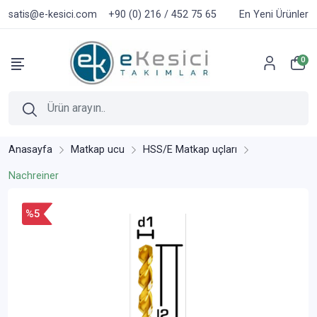
satis@e-kesici.com
+90 (0) 216 / 452 75 65
En Yeni Ürünler
0
Anasayfa
Matkap ucu
HSS/E Matkap uçları
Nachreiner
%5