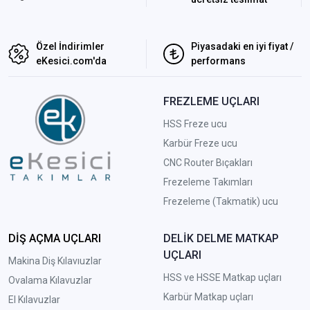
Özel İndirimler
Piyasadaki en iyi fiyat /
eKesici.com'da
performans
FREZLEME UÇLARI
HSS Freze ucu
Karbür Freze ucu
CNC Router Bıçakları
Frezeleme Takımları
Frezeleme (Takmatik) ucu
DİŞ AÇMA UÇLARI
DELİK DELME MATKAP
UÇLARI
Makina Diş Kılavıuzlar
HSS ve HSSE Matkap uçları
Ovalama Kılavuzlar
Karbür Matkap uçları
El Kılavuzlar