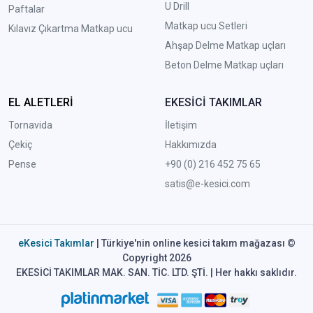
U Drill
Paftalar
Matkap ucu Setleri
Kılavız Çıkartma Matkap ucu
A
hşap Delme Matkap uçları
Beton Delme Matkap uçları
EL ALETLERİ
EKESİCİ TAKIMLAR
Tornavida
İletişim
Çekiç
Hakkımızda
Pense
+90 (0) 216 452 75 65
satis@e-kesici.com
eKesici Takımlar
| Türkiye'nin online kesici takım mağazası ©
Copyright 2026
EKESİCİ TAKIMLAR MAK. SAN. TİC. LTD. ŞTİ. | Her hakkı saklıdır.