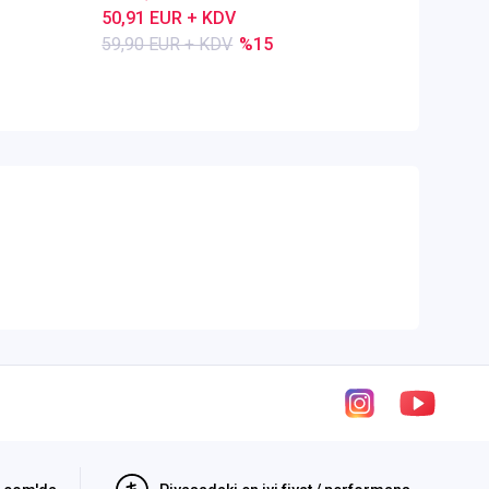
50,91 EUR + KDV
80,28 E
59,90 EUR + KDV
%15
84,50 E