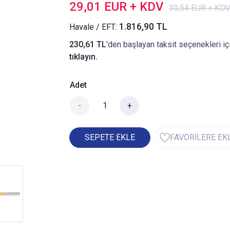
29,01 EUR + KDV
30,54 EUR + KD
1.816,90 TL
Havale / EFT:
230,61 TL
'den başlayan taksit seçenekleri iç
tıklayın.
Adet
-
+
SEPETE EKLE
FAVORİLERE EK