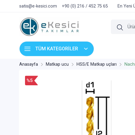
satis@e-kesici.com
+90 (0) 216 / 452 75 65
En Yeni 
TÜM KATEGORİLER
Anasayfa
Matkap ucu
HSS/E Matkap uçları
Nach
%5