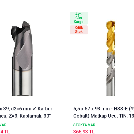
Aynı
Gün
Kargo
Kritik
Stok
3 x 39, d2=6 mm ✔ Karbür
5,5 x 57 x 93 mm - HSS-E (
cu, Z=3, Kaplamalı, 30°
Cobalt) Matkap Ucu, TIN, 13
DIN338 Delik Delme ucu,
VAR
STOKTA VAR
Nachreiner
54 TL
365,93 TL