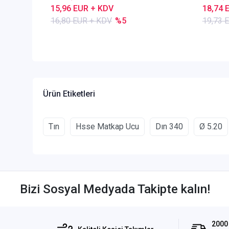
15,96 EUR + KDV
18,74 
16,80 EUR + KDV
%5
19,73 
Ürün Etiketleri
Tın
Hsse Matkap Ucu
Dın 340
Ø 5.20
Bizi Sosyal Medyada Takipte kalın!
2000 