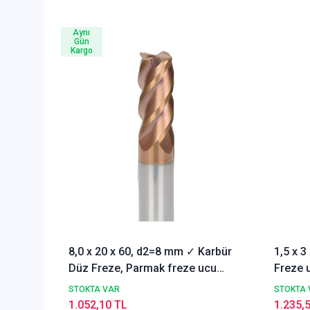
Aynı
Gün
Kargo
8,0 x 20 x 60, d2=8 mm ✓ Karbür
1,5 x 
Düz Freze, Parmak freze ucu
Freze u
Z=4,TiSiN Kaplamalı
STOKTA VAR
STOKTA 
1.052,10 TL
1.235,