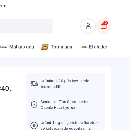
işim
0
Matkap ucu
Torna ucu
El aletleri
Ürününüz 20 gün içerisinde
teslim edilir
340,
Senin İçin Tüm Siparişlerini
Özenle Hazırlıyoruz
Ürünü 14 gün içerisinde ücretsiz
ve kolayca iade edebilirsiniz.