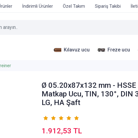
Ürünler
İndirimli Ürünler
Özel Takım
Sipariş Takibi
İlet
Kılavuz ucu
Freze ucu
reiner
Ø 05.20x87x132 mm - HSSE
Matkap Ucu, TIN, 130°, DIN 
LG, HA Şaft
1.912,53 TL