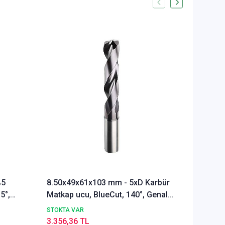
%5
8.50x49x61x103 mm - 5xD Karbür
Ø Rainb
5°,
Matkap ucu, BlueCut, 140°, Genal
Freze u
amaçlı
Alümyu
STOKTA VAR
STOKTA 
3.356,36 TL
5.291,9