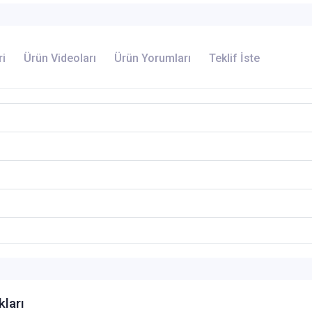
ri
Ürün Videoları
Ürün Yorumları
Teklif İste
kları