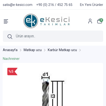
satis@e-kesici.com
+90 (0) 216 / 452 75 65
En Yeni Ürünler
0
Anasayfa
Matkap ucu
Karbür Matkap ucu
Nachreiner
%5