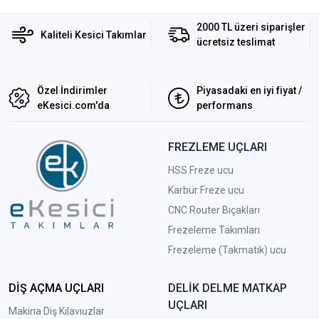
2000 TL üzeri siparişler
Kaliteli Kesici Takımlar
ücretsiz teslimat
Özel İndirimler
Piyasadaki en iyi fiyat /
eKesici.com'da
performans
FREZLEME UÇLARI
HSS Freze ucu
Karbür Freze ucu
CNC Router Bıçakları
Frezeleme Takımları
Frezeleme (Takmatik) ucu
DİŞ AÇMA UÇLARI
DELİK DELME MATKAP
UÇLARI
Makina Diş Kılavıuzlar