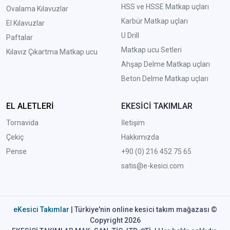
HSS ve HSSE Matkap uçları
Ovalama Kılavuzlar
Karbür Matkap uçları
El Kılavuzlar
U Drill
Paftalar
Matkap ucu Setleri
Kılavız Çıkartma Matkap ucu
A
hşap Delme Matkap uçları
Beton Delme Matkap uçları
EL ALETLERİ
EKESİCİ TAKIMLAR
Tornavida
İletişim
Çekiç
Hakkımızda
Pense
+90 (0) 216 452 75 65
satis@e-kesici.com
eKesici Takımlar
| Türkiye'nin online kesici takım mağazası ©
Copyright 2026