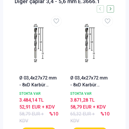
Diğer çaplar 3,4 - 5,6 mm E.3666.1
Ø 03,4x27x72 mm
Ø 03,4x27x72 mm
Ø 0
- 8xD Karbür
- 8xD Karbür
- 8
Matkap uç, İçten
Matkap uç, İçten
Mat
STOKTA VAR
STOKTA VAR
STO
Soğutmalı, 140°,
Soğutmalı, 140°,
Soğ
3.484,14 TL
3.871,28 TL
4.3
BlueCut
BlueCut
Blu
52,91 EUR + KDV
58,79 EUR + KDV
66,
58,79 EUR +
%10
65,32 EUR +
%10
69,
KDV
KDV
KD