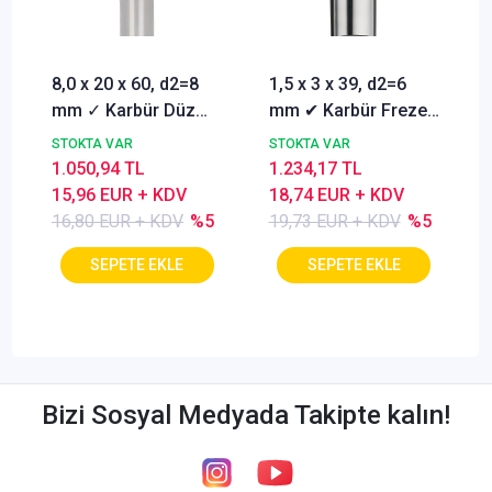
8,0 x 20 x 60, d2=8
1,5 x 3 x 39, d2=6
mm ✓ Karbür Düz
mm ✔ Karbür Freze
Freze, Parmak freze
ucu, Z=3, Kaplamalı,
STOKTA VAR
STOKTA VAR
ucu Z=4,TiSiN
30°
1.050,94 TL
1.234,17 TL
Kaplamalı
15,96 EUR + KDV
18,74 EUR + KDV
16,80 EUR + KDV
%5
19,73 EUR + KDV
%5
Bizi Sosyal Medyada Takipte kalın!