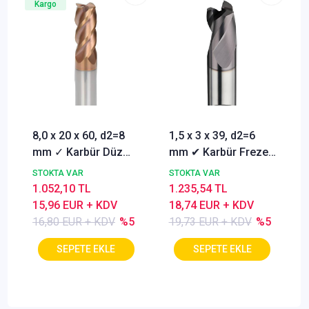
Kargo
8,0 x 20 x 60, d2=8
1,5 x 3 x 39, d2=6
mm ✓ Karbür Düz
mm ✔ Karbür Freze
Freze, Parmak freze
ucu, Z=3, Kaplamalı,
STOKTA VAR
STOKTA VAR
ucu Z=4,TiSiN
30°
1.052,10 TL
1.235,54 TL
Kaplamalı
15,96 EUR + KDV
18,74 EUR + KDV
16,80 EUR + KDV
%5
19,73 EUR + KDV
%5