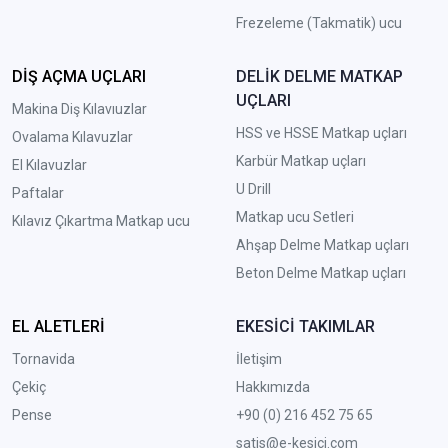
Frezeleme (Takmatik) ucu
DİŞ AÇMA UÇLARI
DELİK DELME MATKAP
UÇLARI
Makina Diş Kılavıuzlar
HSS ve HSSE Matkap uçları
Ovalama Kılavuzlar
Karbür Matkap uçları
El Kılavuzlar
U Drill
Paftalar
Matkap ucu Setleri
Kılavız Çıkartma Matkap ucu
A
hşap Delme Matkap uçları
Beton Delme Matkap uçları
EL ALETLERİ
EKESİCİ TAKIMLAR
Tornavida
İletişim
Çekiç
Hakkımızda
Pense
+90 (0) 216 452 75 65
satis@e-kesici.com