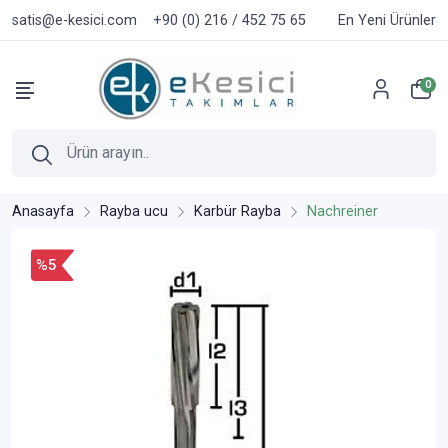
satis@e-kesici.com
+90 (0) 216 / 452 75 65
En Yeni Ürünler
0
Anasayfa
Rayba ucu
Karbür Rayba
Nachreiner
%5