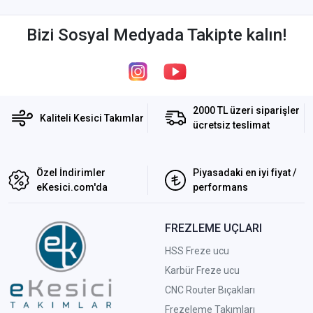
Bizi Sosyal Medyada Takipte kalın!
2000 TL üzeri siparişler
Kaliteli Kesici Takımlar
ücretsiz teslimat
Özel İndirimler
Piyasadaki en iyi fiyat /
eKesici.com'da
performans
FREZLEME UÇLARI
HSS Freze ucu
Karbür Freze ucu
CNC Router Bıçakları
Frezeleme Takımları