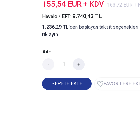
155,54 EUR + KDV
163,72 EUR +
9.740,43 TL
Havale / EFT:
1.236,29 TL
'den başlayan taksit seçenekleri 
tıklayın.
Adet
-
+
SEPETE EKLE
FAVORİLERE EK