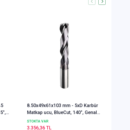
%5
8.50x49x61x103 mm - 5xD Karbür
Ø Rainb
5°,
Matkap ucu, BlueCut, 140°, Genal
Freze u
amaçlı
Alümyu
STOKTA VAR
STOKTA 
3.356,36 TL
5.291,9