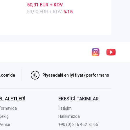
50,91 EUR + KDV
80,28 E
59,90 EUR + KDV
%15
84,50 E
i.com'da
Piyasadaki en iyi fiyat / performans
EL ALETLERİ
EKESİCİ TAKIMLAR
Tornavida
İletişim
Çekiç
Hakkımızda
Pense
+90 (0) 216 452 75 65