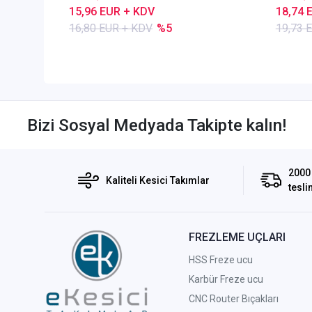
15,96 EUR + KDV
18,74 
16,80 EUR + KDV
%5
19,73 
Bizi Sosyal Medyada Takipte kalın!
2000 
Kaliteli Kesici Takımlar
tesli
FREZLEME UÇLARI
HSS Freze ucu
Karbür Freze ucu
CNC Router Bıçakları