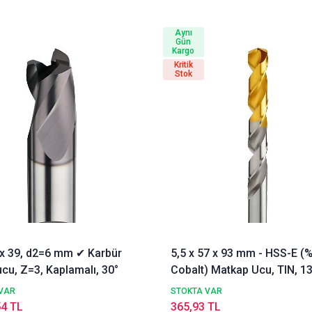
Aynı
Gün
Kargo
Kritik
Stok
3 x 39, d2=6 mm ✔ Karbür
5,5 x 57 x 93 mm - HSS-E (
cu, Z=3, Kaplamalı, 30°
Cobalt) Matkap Ucu, TIN, 13
DIN338 Delik Delme ucu,
VAR
STOKTA VAR
Nachreiner
54 TL
365,93 TL