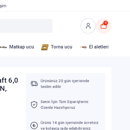
işim
0
Matkap ucu
Torna ucu
El aletleri
ft 6,0
Ürününüz 20 gün içerisinde
teslim edilir
N,
Senin İçin Tüm Siparişlerini
Özenle Hazırlıyoruz
Ürünü 14 gün içerisinde ücretsiz
ve kolayca iade edebilirsiniz.