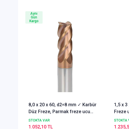
Aynı
Gün
Kargo
8,0 x 20 x 60, d2=8 mm ✓ Karbür
1,5 x 
Düz Freze, Parmak freze ucu
Freze u
Z=4,TiSiN Kaplamalı
STOKTA VAR
STOKTA 
1.052,10 TL
1.235,