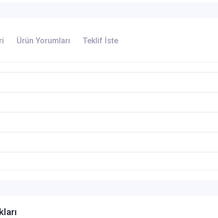
ri
Ürün Yorumları
Teklif İste
kları