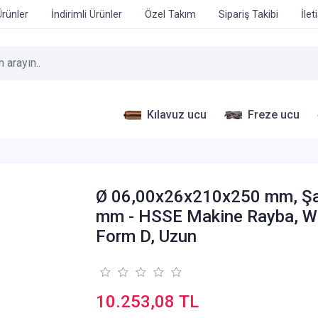
Ürünler
İndirimli Ürünler
Özel Takım
Sipariş Takibi
İlet
Kılavuz ucu
Freze ucu
Ø 06,00x26x210x250 mm, Şa
mm - HSSE Makine Rayba, W
Form D, Uzun
10.253,08 TL