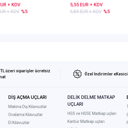
EUR + KDV
5,55 EUR + KDV
EUR + KDV
%5
5,84 EUR + KDV
%5
TL üzeri siparişler ücretsiz
Özel İndirimler eKesic
mat
DİŞ AÇMA UÇLARI
DELİK DELME MATKAP
UÇLARI
Makina Diş Kılavıuzlar
HSS ve HSSE Matkap uçları
Ovalama Kılavuzlar
Karbür Matkap uçları
El Kılavuzlar