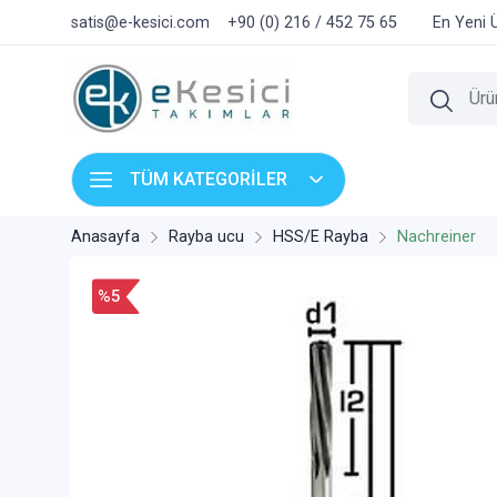
satis@e-kesici.com
+90 (0) 216 / 452 75 65
En Yeni 
TÜM KATEGORİLER
Anasayfa
Rayba ucu
HSS/E Rayba
Nachreiner
%5