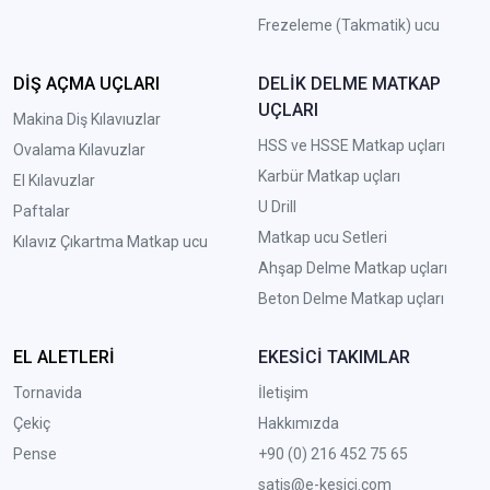
Frezeleme (Takmatik) ucu
DİŞ AÇMA UÇLARI
DELİK DELME MATKAP
UÇLARI
Makina Diş Kılavıuzlar
HSS ve HSSE Matkap uçları
Ovalama Kılavuzlar
Karbür Matkap uçları
El Kılavuzlar
U Drill
Paftalar
Matkap ucu Setleri
Kılavız Çıkartma Matkap ucu
A
hşap Delme Matkap uçları
Beton Delme Matkap uçları
EL ALETLERİ
EKESİCİ TAKIMLAR
Tornavida
İletişim
Çekiç
Hakkımızda
Pense
+90 (0) 216 452 75 65
satis@e-kesici.com