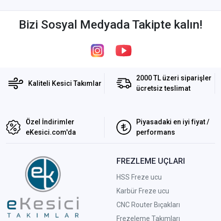
Bizi Sosyal Medyada Takipte kalın!
2000 TL üzeri siparişler
Kaliteli Kesici Takımlar
ücretsiz teslimat
Özel İndirimler
Piyasadaki en iyi fiyat /
eKesici.com'da
performans
FREZLEME UÇLARI
HSS Freze ucu
Karbür Freze ucu
CNC Router Bıçakları
Frezeleme Takımları