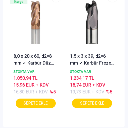
Kargo
8,0 x 20 x 60, d2=8
1,5 x 3 x 39, d2=6
mm ✓ Karbür Düz
mm ✔ Karbür Freze
Freze, Parmak freze
ucu, Z=3, Kaplamalı,
STOKTA VAR
STOKTA VAR
ucu Z=4,TiSiN
30°
1.050,94 TL
1.234,17 TL
Kaplamalı
15,96 EUR + KDV
18,74 EUR + KDV
16,80 EUR + KDV
%5
19,73 EUR + KDV
%5