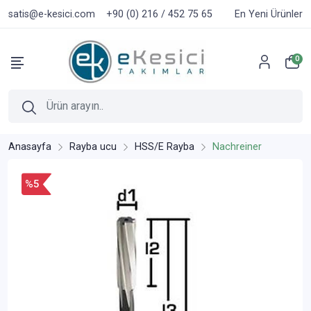
satis@e-kesici.com
+90 (0) 216 / 452 75 65
En Yeni Ürünler
0
Anasayfa
Rayba ucu
HSS/E Rayba
Nachreiner
%5