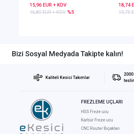
15,96 EUR + KDV
18,74 
16,80 EUR + KDV
%5
19,73 
Bizi Sosyal Medyada Takipte kalın!
2000 
Kaliteli Kesici Takımlar
tesli
FREZLEME UÇLARI
HSS Freze ucu
Karbür Freze ucu
CNC Router Bıçakları