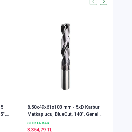
%5
8.50x49x61x103 mm - 5xD Karbür
Ø Rainb
5°,
Matkap ucu, BlueCut, 140°, Genal
Freze u
amaçlı
Alümyu
STOKTA VAR
STOKTA 
3.354,79 TL
5.289,4