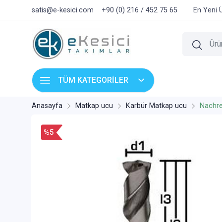
satis@e-kesici.com
+90 (0) 216 / 452 75 65
En Yeni 
TÜM KATEGORİLER
Anasayfa
Matkap ucu
Karbür Matkap ucu
Nachre
%5