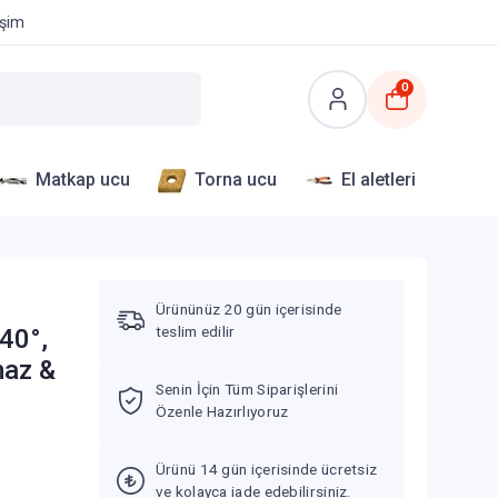
işim
0
Matkap ucu
Torna ucu
El aletleri
D
Ürününüz 20 gün içerisinde
teslim edilir
40°,
maz &
Senin İçin Tüm Siparişlerini
Özenle Hazırlıyoruz
Ürünü 14 gün içerisinde ücretsiz
ve kolayca iade edebilirsiniz.