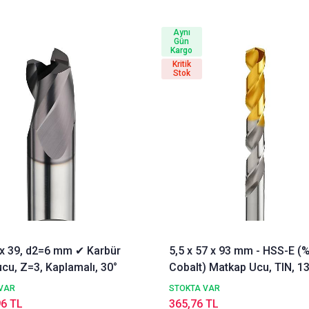
Aynı
Gün
Kargo
Kritik
Stok
3 x 39, d2=6 mm ✔ Karbür
5,5 x 57 x 93 mm - HSS-E (
cu, Z=3, Kaplamalı, 30°
Cobalt) Matkap Ucu, TIN, 13
DIN338 Delik Delme ucu,
VAR
STOKTA VAR
Nachreiner
96 TL
365,76 TL