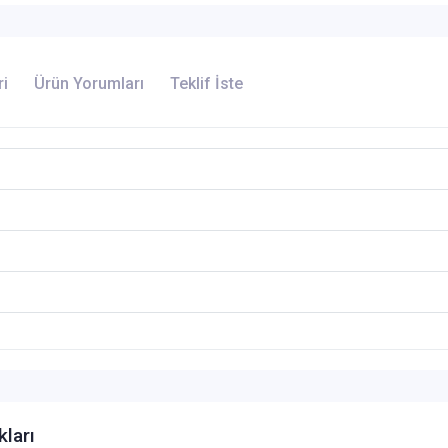
ri
Ürün Yorumları
Teklif İste
kları