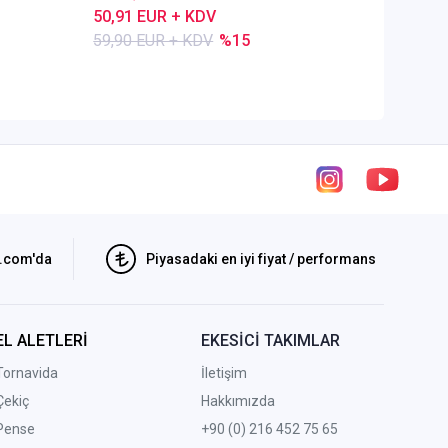
50,91 EUR + KDV
80,28 E
59,90 EUR + KDV
%15
84,50 E
i.com'da
Piyasadaki en iyi fiyat / performans
EL ALETLERİ
EKESİCİ TAKIMLAR
Tornavida
İletişim
Çekiç
Hakkımızda
Pense
+90 (0) 216 452 75 65