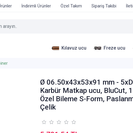
Ürünler
İndirimli Ürünler
Özel Takım
Sipariş Takibi
İlet
Kılavuz ucu
Freze ucu
iner
Ø 06.50x43x53x91 mm - 5x
Karbür Matkap ucu, BluCut, 1
Özel Bileme S-Form, Paslan
Çelik