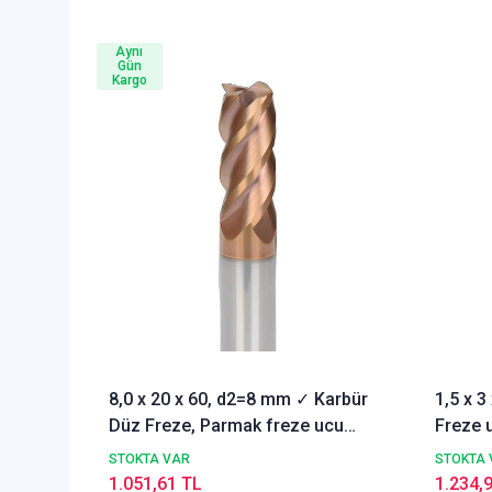
Aynı
Gün
Kargo
8,0 x 20 x 60, d2=8 mm ✓ Karbür
1,5 x 
Düz Freze, Parmak freze ucu
Freze u
Z=4,TiSiN Kaplamalı
STOKTA VAR
STOKTA 
1.051,61 TL
1.234,