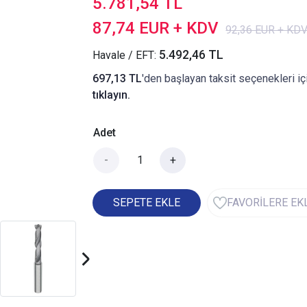
5.781,54 TL
87,74 EUR + KDV
92,36 EUR + KD
5.492,46 TL
Havale / EFT:
697,13 TL
'den başlayan taksit seçenekleri iç
tıklayın.
Adet
-
+
SEPETE EKLE
FAVORİLERE EK