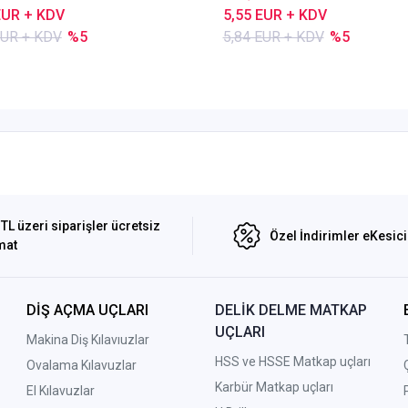
EUR + KDV
5,55 EUR + KDV
EUR + KDV
%5
5,84 EUR + KDV
%5
TL üzeri siparişler ücretsiz
Özel İndirimler eKesic
mat
DİŞ AÇMA UÇLARI
DELİK DELME MATKAP
UÇLARI
Makina Diş Kılavıuzlar
HSS ve HSSE Matkap uçları
Ovalama Kılavuzlar
Karbür Matkap uçları
El Kılavuzlar