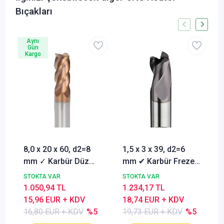
Bıçakları
Aynı
Gün
Kargo
8,0 x 20 x 60, d2=8
1,5 x 3 x 39, d2=6
mm ✓ Karbür Düz
mm ✔ Karbür Freze
Freze, Parmak freze
ucu, Z=3, Kaplamalı,
STOKTA VAR
STOKTA VAR
ucu Z=4,TiSiN
30°
1.050,94 TL
1.234,17 TL
Kaplamalı
15,96 EUR + KDV
18,74 EUR + KDV
16,80 EUR + KDV
%5
19,73 EUR + KDV
%5