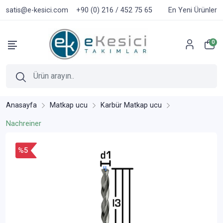
satis@e-kesici.com
+90 (0) 216 / 452 75 65
En Yeni Ürünler
0
Anasayfa
Matkap ucu
Karbür Matkap ucu
Nachreiner
%5