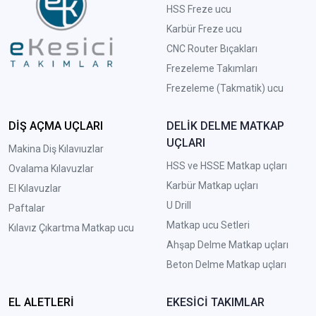
HSS Freze ucu
Karbür Freze ucu
CNC Router Bıçakları
Frezeleme Takımları
Frezeleme (Takmatik) ucu
DİŞ AÇMA UÇLARI
DELİK DELME MATKAP
UÇLARI
Makina Diş Kılavıuzlar
HSS ve HSSE Matkap uçları
Ovalama Kılavuzlar
Karbür Matkap uçları
El Kılavuzlar
U Drill
Paftalar
Matkap ucu Setleri
Kılavız Çıkartma Matkap ucu
A
hşap Delme Matkap uçları
Beton Delme Matkap uçları
EL ALETLERİ
EKESİCİ TAKIMLAR