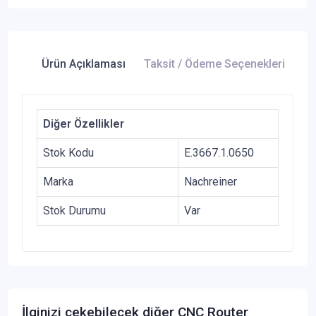
Ürün Açıklaması
Taksit / Ödeme Seçenekleri
Ür
Diğer Özellikler
Stok Kodu
E.3667.1.0650
Marka
Nachreiner
Stok Durumu
Var
İlginizi çekebilecek diğer CNC Router