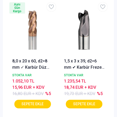
Aynı
Gün
Kargo
8,0 x 20 x 60, d2=8
1,5 x 3 x 39, d2=6
mm ✓ Karbür Düz
mm ✔ Karbür Freze
Freze, Parmak freze
ucu, Z=3, Kaplamalı,
STOKTA VAR
STOKTA VAR
ucu Z=4,TiSiN
30°
1.052,10 TL
1.235,54 TL
Kaplamalı
15,96 EUR + KDV
18,74 EUR + KDV
16,80 EUR + KDV
%5
19,73 EUR + KDV
%5