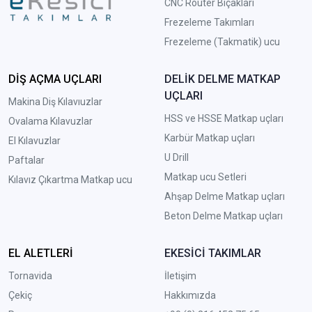
CNC Router Bıçakları
Frezeleme Takımları
Frezeleme (Takmatik) ucu
DİŞ AÇMA UÇLARI
DELİK DELME MATKAP
UÇLARI
Makina Diş Kılavıuzlar
HSS ve HSSE Matkap uçları
Ovalama Kılavuzlar
Karbür Matkap uçları
El Kılavuzlar
U Drill
Paftalar
Matkap ucu Setleri
Kılavız Çıkartma Matkap ucu
A
hşap Delme Matkap uçları
Beton Delme Matkap uçları
EL ALETLERİ
EKESİCİ TAKIMLAR
Tornavida
İletişim
Çekiç
Hakkımızda