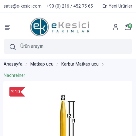
satis@e-kesici.com
+90 (0) 216 / 452 75 65
En Yeni Ürünler
0
Anasayfa
Matkap ucu
Karbür Matkap ucu
Nachreiner
%10