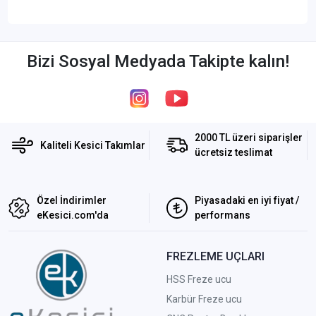
Bizi Sosyal Medyada Takipte kalın!
2000 TL üzeri siparişler
Kaliteli Kesici Takımlar
ücretsiz teslimat
Özel İndirimler
Piyasadaki en iyi fiyat /
eKesici.com'da
performans
FREZLEME UÇLARI
HSS Freze ucu
Karbür Freze ucu