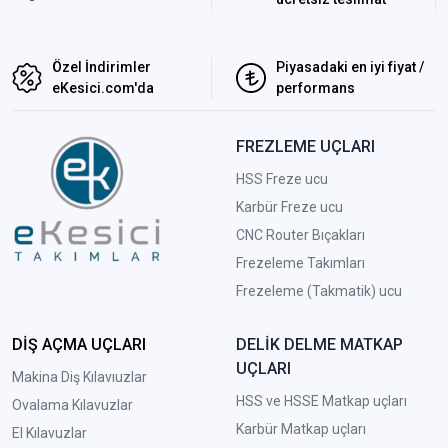
Özel İndirimler
Piyasadaki en iyi fiyat /
eKesici.com'da
performans
FREZLEME UÇLARI
HSS Freze ucu
Karbür Freze ucu
CNC Router Bıçakları
Frezeleme Takımları
Frezeleme (Takmatik) ucu
DİŞ AÇMA UÇLARI
DELİK DELME MATKAP
UÇLARI
Makina Diş Kılavıuzlar
HSS ve HSSE Matkap uçları
Ovalama Kılavuzlar
Karbür Matkap uçları
El Kılavuzlar