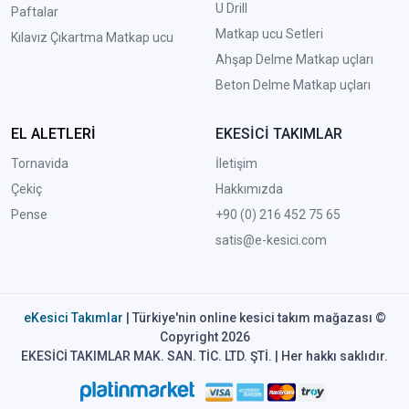
U Drill
Paftalar
Matkap ucu Setleri
Kılavız Çıkartma Matkap ucu
A
hşap Delme Matkap uçları
Beton Delme Matkap uçları
EL ALETLERİ
EKESİCİ TAKIMLAR
Tornavida
İletişim
Çekiç
Hakkımızda
Pense
+90 (0) 216 452 75 65
satis@e-kesici.com
eKesici Takımlar
| Türkiye'nin online kesici takım mağazası ©
Copyright 2026
EKESİCİ TAKIMLAR MAK. SAN. TİC. LTD. ŞTİ. | Her hakkı saklıdır.