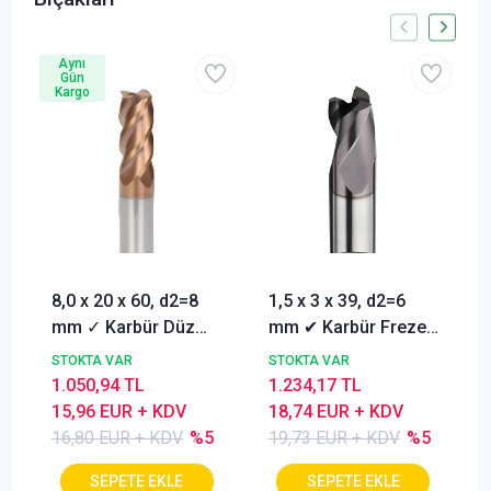
Aynı
Gün
Kargo
8,0 x 20 x 60, d2=8
1,5 x 3 x 39, d2=6
mm ✓ Karbür Düz
mm ✔ Karbür Freze
Freze, Parmak freze
ucu, Z=3, Kaplamalı,
STOKTA VAR
STOKTA VAR
ucu Z=4,TiSiN
30°
1.050,94 TL
1.234,17 TL
Kaplamalı
15,96 EUR + KDV
18,74 EUR + KDV
16,80 EUR + KDV
%5
19,73 EUR + KDV
%5