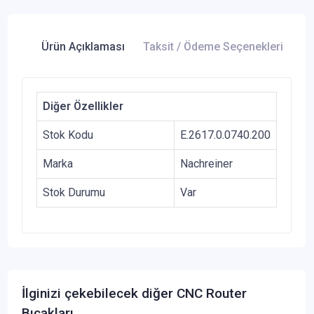
Ürün Açıklaması
Taksit / Ödeme Seçenekleri
Ür
Diğer Özellikler
Stok Kodu
E.2617.0.0740.200
Marka
Nachreiner
Stok Durumu
Var
İlginizi çekebilecek diğer CNC Router
Bıçakları