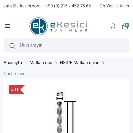
satis@e-kesici.com
+90 (0) 216 / 452 75 65
En Yeni Ürünler
0
Anasayfa
Matkap ucu
HSS/E Matkap uçları
Nachreiner
%10