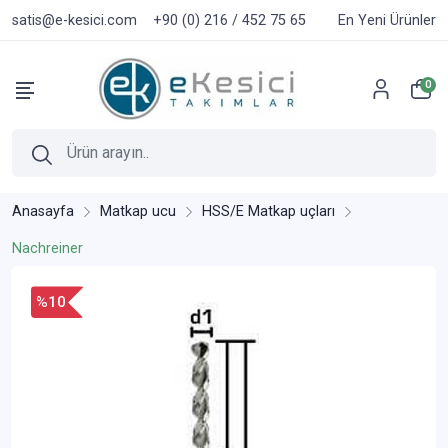
satis@e-kesici.com
+90 (0) 216 / 452 75 65
En Yeni Ürünler
0
Anasayfa
Matkap ucu
HSS/E Matkap uçları
Nachreiner
%10