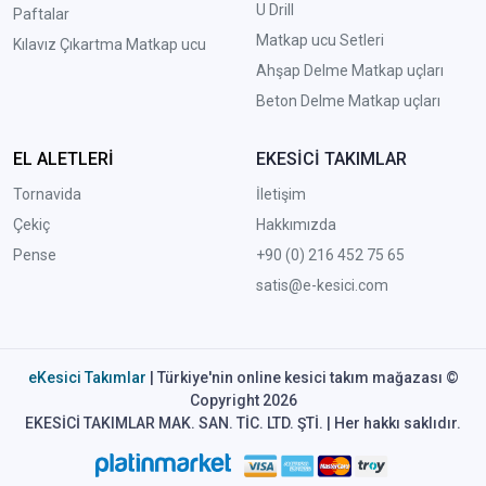
U Drill
Paftalar
Matkap ucu Setleri
Kılavız Çıkartma Matkap ucu
A
hşap Delme Matkap uçları
Beton Delme Matkap uçları
EL ALETLERİ
EKESİCİ TAKIMLAR
Tornavida
İletişim
Çekiç
Hakkımızda
Pense
+90 (0) 216 452 75 65
satis@e-kesici.com
eKesici Takımlar
| Türkiye'nin online kesici takım mağazası ©
Copyright 2026
EKESİCİ TAKIMLAR MAK. SAN. TİC. LTD. ŞTİ. | Her hakkı saklıdır.