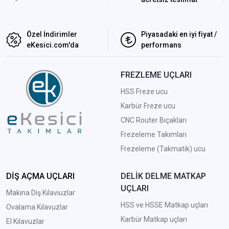
Özel İndirimler
Piyasadaki en iyi fiyat /
eKesici.com'da
performans
FREZLEME UÇLARI
HSS Freze ucu
Karbür Freze ucu
CNC Router Bıçakları
Frezeleme Takımları
Frezeleme (Takmatik) ucu
DİŞ AÇMA UÇLARI
DELİK DELME MATKAP
UÇLARI
Makina Diş Kılavıuzlar
HSS ve HSSE Matkap uçları
Ovalama Kılavuzlar
Karbür Matkap uçları
El Kılavuzlar