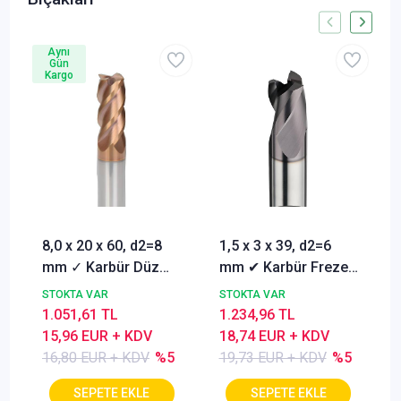
Aynı
Gün
Kargo
8,0 x 20 x 60, d2=8
1,5 x 3 x 39, d2=6
mm ✓ Karbür Düz
mm ✔ Karbür Freze
Freze, Parmak freze
ucu, Z=3, Kaplamalı,
STOKTA VAR
STOKTA VAR
ucu Z=4,TiSiN
30°
1.051,61 TL
1.234,96 TL
Kaplamalı
15,96 EUR + KDV
18,74 EUR + KDV
16,80 EUR + KDV
%5
19,73 EUR + KDV
%5