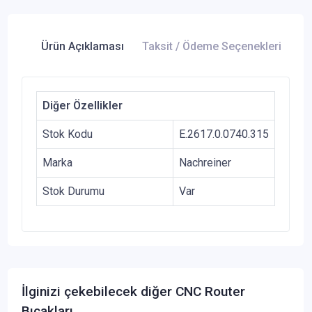
Ürün Açıklaması
Taksit / Ödeme Seçenekleri
Ür
Diğer Özellikler
Stok Kodu
E.2617.0.0740.315
Marka
Nachreiner
Stok Durumu
Var
İlginizi çekebilecek diğer CNC Router
Bıçakları