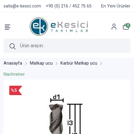
satis@e-kesici.com
+90 (0) 216 / 452 75 65
En Yeni Ürünler
0
Anasayfa
Matkap ucu
Karbür Matkap ucu
Nachreiner
%5