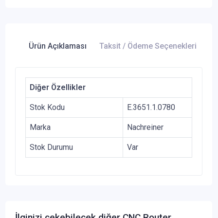
Ürün Açıklaması
Taksit / Ödeme Seçenekleri
Ür
Diğer Özellikler
Stok Kodu
E.3651.1.0780
Marka
Nachreiner
Stok Durumu
Var
İlginizi çekebilecek diğer CNC Router