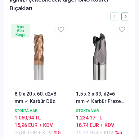
Bıçakları
Aynı
Gün
Kargo
8,0 x 20 x 60, d2=8
1,5 x 3 x 39, d2=6
mm ✓ Karbür Düz
mm ✔ Karbür Freze
Freze, Parmak freze
ucu, Z=3, Kaplamalı,
STOKTA VAR
STOKTA VAR
ucu Z=4,TiSiN
30°
1.050,94 TL
1.234,17 TL
Kaplamalı
15,96 EUR + KDV
18,74 EUR + KDV
16,80 EUR + KDV
%5
19,73 EUR + KDV
%5