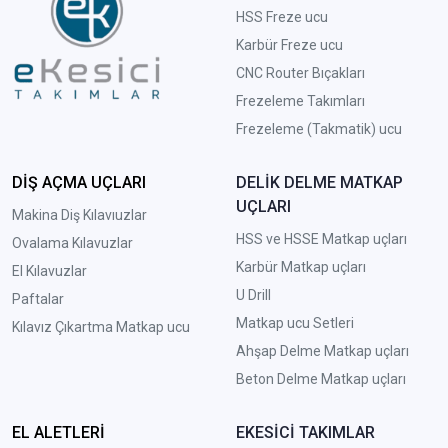
HSS Freze ucu
Karbür Freze ucu
CNC Router Bıçakları
Frezeleme Takımları
Frezeleme (Takmatik) ucu
DİŞ AÇMA UÇLARI
DELİK DELME MATKAP
UÇLARI
Makina Diş Kılavıuzlar
HSS ve HSSE Matkap uçları
Ovalama Kılavuzlar
Karbür Matkap uçları
El Kılavuzlar
U Drill
Paftalar
Matkap ucu Setleri
Kılavız Çıkartma Matkap ucu
A
hşap Delme Matkap uçları
Beton Delme Matkap uçları
EL ALETLERİ
EKESİCİ TAKIMLAR