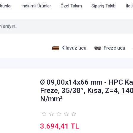
Ürünler
İndirimli Ürünler
Özel Takım
Sipariş Takibi
İlet
Kılavuz ucu
Freze ucu
Ø 09,00x14x66 mm - HPC Ka
Freze, 35/38°, Kısa, Z=4, 14
N/mm²
3.694,41 TL