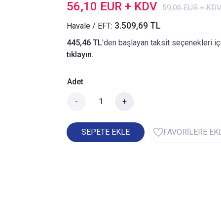
56,10 EUR + KDV
59,06 EUR + KD
3.509,69 TL
Havale / EFT:
445,46 TL
'den başlayan taksit seçenekleri iç
tıklayın.
Adet
-
+
SEPETE EKLE
FAVORİLERE EK