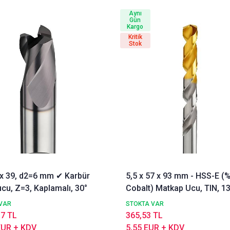
Aynı
Gün
Kargo
Kritik
Stok
3 x 39, d2=6 mm ✔ Karbür
5,5 x 57 x 93 mm - HSS-E (
cu, Z=3, Kaplamalı, 30°
Cobalt) Matkap Ucu, TIN, 13
DIN338 Delik Delme ucu,
VAR
STOKTA VAR
Nachreiner
17 TL
365,53 TL
EUR + KDV
5,55 EUR + KDV