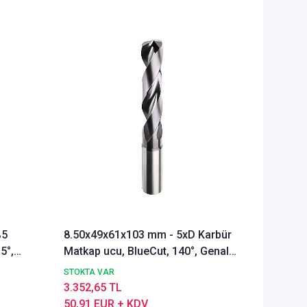
%5
8.50x49x61x103 mm - 5xD Karbür
Ø Rainb
5°,
Matkap ucu, BlueCut, 140°, Genal
Freze u
amaçlı
Alümyu
STOKTA VAR
STOKTA 
3.352,65 TL
5.286,1
50,91 EUR + KDV
80,28 E