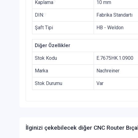
Kaplama
?
10 mm
DIN:
?
Fabrika Standartı
Şaft Tipi
HB - Weldon
Diğer Özellikler
Stok Kodu
E.7675HK.1.0900
Marka
Nachreiner
Stok Durumu
Var
İlginizi çekebilecek diğer CNC Router Bıça