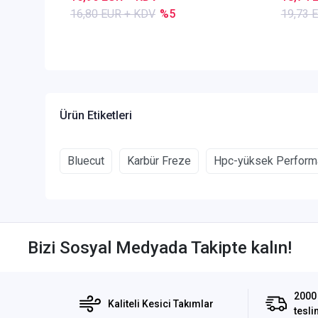
16,80 EUR + KDV
%5
19,73 
Ürün Etiketleri
Bluecut
Karbür Freze
Hpc-yüksek Perform
Bizi Sosyal Medyada Takipte kalın!
2000 
Kaliteli Kesici Takımlar
tesli