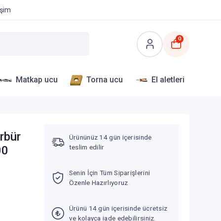
işim
0
Matkap ucu
Torna ucu
El aletleri
rbür
Ürününüz 14 gün içerisinde
teslim edilir
00
Senin İçin Tüm Siparişlerini
Özenle Hazırlıyoruz
Ürünü 14 gün içerisinde ücretsiz
ve kolayca iade edebilirsiniz.