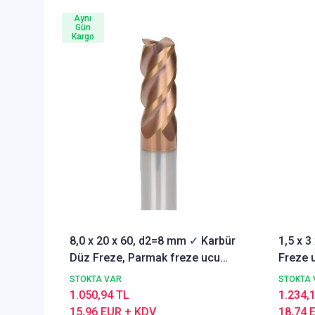
Aynı
Gün
Kargo
8,0 x 20 x 60, d2=8 mm ✓ Karbür
1,5 x 
Düz Freze, Parmak freze ucu
Freze u
Z=4,TiSiN Kaplamalı
STOKTA VAR
STOKTA 
1.050,94 TL
1.234,
15,96 EUR + KDV
18,74 