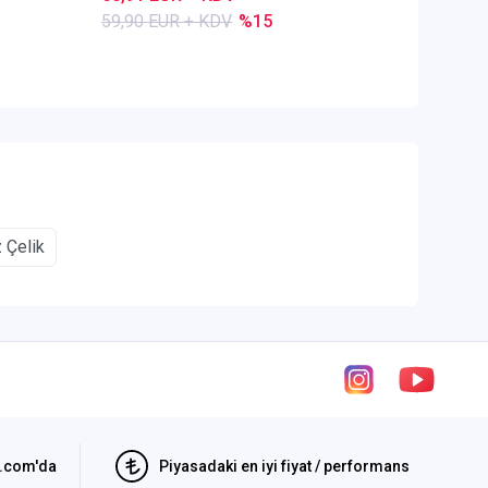
59,90 EUR + KDV
%15
84,50 E
 Çelik
i.com'da
Piyasadaki en iyi fiyat / performans