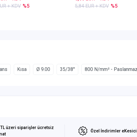
EUR + KDV
%5
5,84 EUR + KDV
%5
ans
Kısa
Ø 9.00
35/38°
800 N/mm² - Paslanmaz
TL üzeri siparişler ücretsiz
Özel İndirimler eKesic
mat