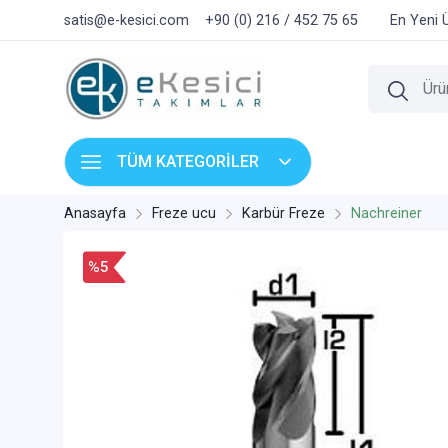
satis@e-kesici.com
+90 (0) 216 / 452 75 65
En Yeni 
TÜM KATEGORİLER
Anasayfa
Freze ucu
Karbür Freze
Nachreiner
%5