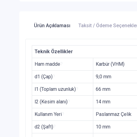
Ürün Açıklaması
Taksit / Ödeme Seçenekle
Teknik Özellikler
Ham madde
?
Karbür (VHM)
d1 (Çap)
?
9,0 mm
l1 (Toplam uzunluk)
?
66 mm
l2 (Kesim alanı)
?
14 mm
Kullanım Yeri
?
Paslanmaz Çelik
d2 (Şaft)
?
10 mm