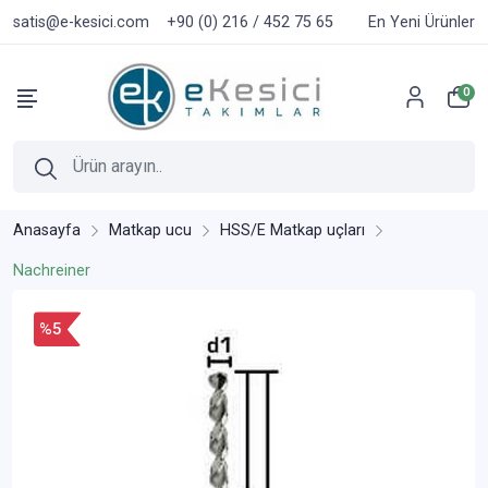
satis@e-kesici.com
+90 (0) 216 / 452 75 65
En Yeni Ürünler
0
Anasayfa
Matkap ucu
HSS/E Matkap uçları
Nachreiner
%5