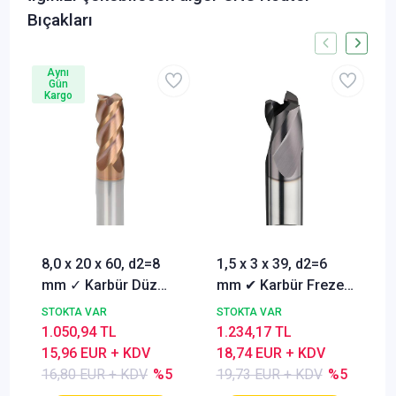
Bıçakları
Aynı
Gün
Kargo
8,0 x 20 x 60, d2=8
1,5 x 3 x 39, d2=6
mm ✓ Karbür Düz
mm ✔ Karbür Freze
Freze, Parmak freze
ucu, Z=3, Kaplamalı,
STOKTA VAR
STOKTA VAR
ucu Z=4,TiSiN
30°
1.050,94 TL
1.234,17 TL
Kaplamalı
15,96 EUR + KDV
18,74 EUR + KDV
16,80 EUR + KDV
%5
19,73 EUR + KDV
%5