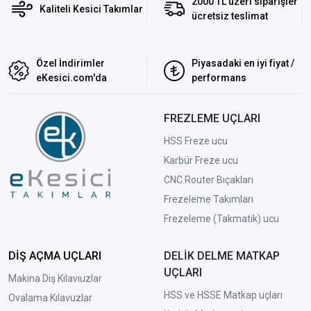
2000 TL üzeri siparişler
Kaliteli Kesici Takımlar
ücretsiz teslimat
Özel İndirimler
Piyasadaki en iyi fiyat /
eKesici.com'da
performans
FREZLEME UÇLARI
HSS Freze ucu
Karbür Freze ucu
CNC Router Bıçakları
Frezeleme Takımları
Frezeleme (Takmatik) ucu
DİŞ AÇMA UÇLARI
DELİK DELME MATKAP
UÇLARI
Makina Diş Kılavıuzlar
HSS ve HSSE Matkap uçları
Ovalama Kılavuzlar