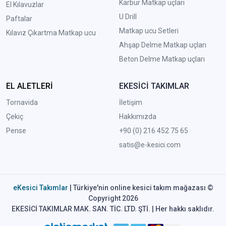
Karbür Matkap uçları
El Kılavuzlar
U Drill
Paftalar
Matkap ucu Setleri
Kılavız Çıkartma Matkap ucu
A
hşap Delme Matkap uçları
Beton Delme Matkap uçları
EL ALETLERİ
EKESİCİ TAKIMLAR
Tornavida
İletişim
Çekiç
Hakkımızda
Pense
+90 (0) 216 452 75 65
satis@e-kesici.com
eKesici Takımlar
| Türkiye'nin online kesici takım mağazası ©
Copyright 2026
EKESİCİ TAKIMLAR MAK. SAN. TİC. LTD. ŞTİ. | Her hakkı saklıdır.