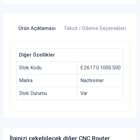
Ürün Açıklaması
Taksit / Ödeme Seçenekleri
Ür
Diğer Özellikler
Stok Kodu
E.2617.0.1000.500
Marka
Nachreiner
Stok Durumu
Var
İlginizi çekebilecek diğer CNC Router