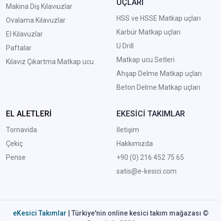
UÇLARI
Makina Diş Kılavıuzlar
HSS ve HSSE Matkap uçları
Ovalama Kılavuzlar
Karbür Matkap uçları
El Kılavuzlar
U Drill
Paftalar
Matkap ucu Setleri
Kılavız Çıkartma Matkap ucu
A
hşap Delme Matkap uçları
Beton Delme Matkap uçları
EL ALETLERİ
EKESİCİ TAKIMLAR
Tornavida
İletişim
Çekiç
Hakkımızda
Pense
+90 (0) 216 452 75 65
satis@e-kesici.com
eKesici Takımlar
| Türkiye'nin online kesici takım mağazası ©