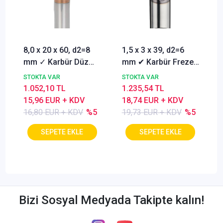
8,0 x 20 x 60, d2=8
1,5 x 3 x 39, d2=6
mm ✓ Karbür Düz
mm ✔ Karbür Freze
Freze, Parmak freze
ucu, Z=3, Kaplamalı,
STOKTA VAR
STOKTA VAR
ucu Z=4,TiSiN
30°
1.052,10 TL
1.235,54 TL
Kaplamalı
15,96 EUR + KDV
18,74 EUR + KDV
16,80 EUR + KDV
%5
19,73 EUR + KDV
%5
Bizi Sosyal Medyada Takipte kalın!