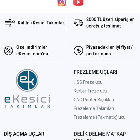
2000 TL üzeri siparişler
Kaliteli Kesici Takımlar
ücretsiz teslimat
Özel İndirimler
Piyasadaki en iyi fiyat /
eKesici.com'da
performans
FREZLEME UÇLARI
HSS Freze ucu
Karbür Freze ucu
CNC Router Bıçakları
Frezeleme Takımları
Frezeleme (Takmatik) ucu
DİŞ AÇMA UÇLARI
DELİK DELME MATKAP