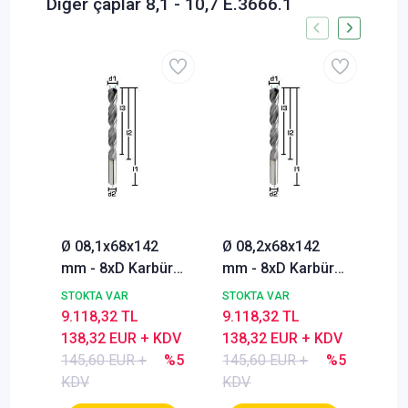
Diğer çaplar 8,1 - 10,7 E.3666.1
Ø 08,1x68x142
Ø 08,2x68x142
Ø 0
mm - 8xD Karbür
mm - 8xD Karbür
mm 
Matkap uç, İçten
Matkap uç, İçten
Mat
STOKTA VAR
STOKTA VAR
STO
Soğutmalı, 140°,
Soğutmalı, 140°,
Soğ
9.118,32 TL
9.118,32 TL
9.1
BlueCut
BlueCut
Blu
138,32 EUR + KDV
138,32 EUR + KDV
138
145,60 EUR +
%5
145,60 EUR +
%5
145
KDV
KDV
KD