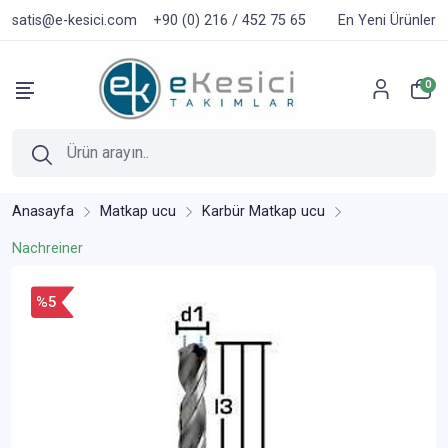
satis@e-kesici.com
+90 (0) 216 / 452 75 65
En Yeni Ürünler
0
Anasayfa
Matkap ucu
Karbür Matkap ucu
Nachreiner
%5