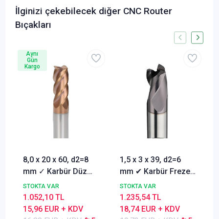
İlginizi çekebilecek diğer CNC Router
Bıçakları
Aynı
Gün
Kargo
8,0 x 20 x 60, d2=8
1,5 x 3 x 39, d2=6
mm ✓ Karbür Düz
mm ✔ Karbür Freze
Freze, Parmak freze
ucu, Z=3, Kaplamalı,
STOKTA VAR
STOKTA VAR
ucu Z=4,TiSiN
30°
1.052,10 TL
1.235,54 TL
Kaplamalı
15,96 EUR + KDV
18,74 EUR + KDV