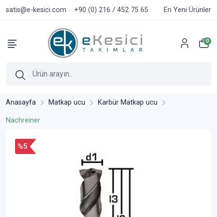
satis@e-kesici.com
+90 (0) 216 / 452 75 65
En Yeni Ürünler
0
Anasayfa
Matkap ucu
Karbür Matkap ucu
Nachreiner
%5