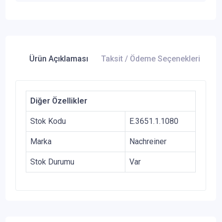
Ürün Açıklaması
Taksit / Ödeme Seçenekleri
Ür
Diğer Özellikler
Stok Kodu
E.3651.1.1080
Marka
Nachreiner
Stok Durumu
Var