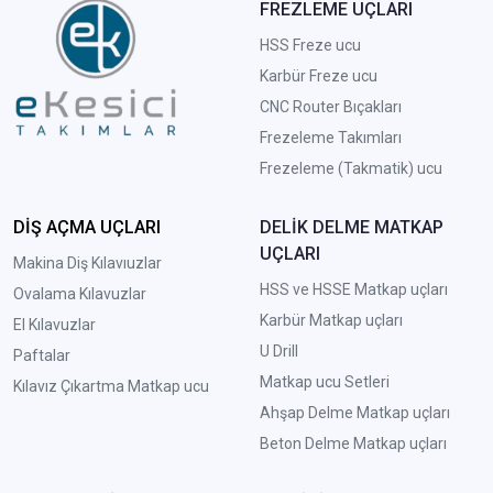
FREZLEME UÇLARI
HSS Freze ucu
Karbür Freze ucu
CNC Router Bıçakları
Frezeleme Takımları
Frezeleme (Takmatik) ucu
DİŞ AÇMA UÇLARI
DELİK DELME MATKAP
UÇLARI
Makina Diş Kılavıuzlar
HSS ve HSSE Matkap uçları
Ovalama Kılavuzlar
Karbür Matkap uçları
El Kılavuzlar
U Drill
Paftalar
Matkap ucu Setleri
Kılavız Çıkartma Matkap ucu
A
hşap Delme Matkap uçları
Beton Delme Matkap uçları