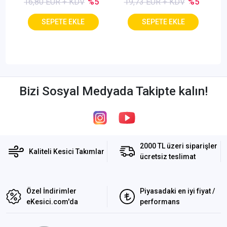
16,80 EUR + KDV
%5
19,73 EUR + KDV
%5
Bizi Sosyal Medyada Takipte kalın!
2000 TL üzeri siparişler
Kaliteli Kesici Takımlar
ücretsiz teslimat
Özel İndirimler
Piyasadaki en iyi fiyat /
eKesici.com'da
performans