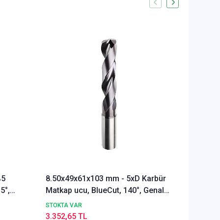
%5
8.50x49x61x103 mm - 5xD Karbür
Ø Rainb
5°,
Matkap ucu, BlueCut, 140°, Genal
Freze u
amaçlı
Alümyu
STOKTA VAR
STOKTA 
3.352,65 TL
5.286,1