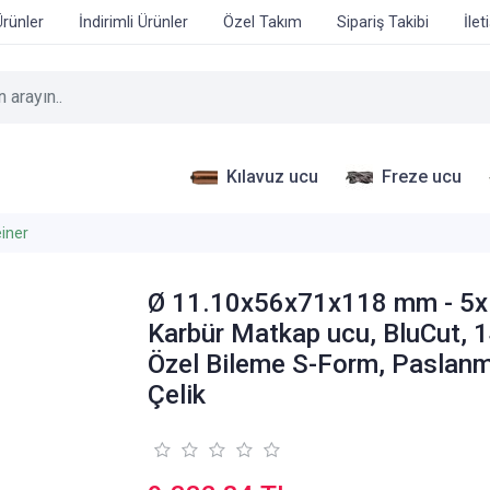
Ürünler
İndirimli Ürünler
Özel Takım
Sipariş Takibi
İlet
Kılavuz ucu
Freze ucu
iner
Ø 11.10x56x71x118 mm - 5
Karbür Matkap ucu, BluCut, 1
Özel Bileme S-Form, Paslan
Çelik