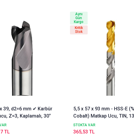
Aynı
Gün
Kargo
Kritik
Stok
3 x 39, d2=6 mm ✔ Karbür
5,5 x 57 x 93 mm - HSS-E (
cu, Z=3, Kaplamalı, 30°
Cobalt) Matkap Ucu, TIN, 13
DIN338 Delik Delme ucu,
VAR
STOKTA VAR
Nachreiner
17 TL
365,53 TL