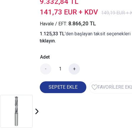
9.332,84 TL
141,73 EUR + KDV
149,19 EUR +
8.866,20 TL
Havale / EFT:
1.125,33 TL
'den başlayan taksit seçenekleri 
tıklayın.
Adet
-
+
SEPETE EKLE
FAVORİLERE EK