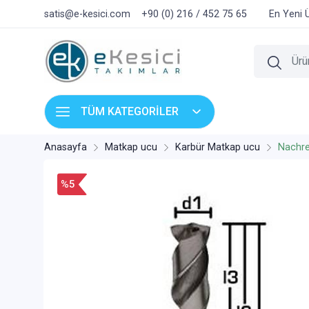
satis@e-kesici.com
+90 (0) 216 / 452 75 65
En Yeni 
TÜM KATEGORİLER
Anasayfa
Matkap ucu
Karbür Matkap ucu
Nachre
%5