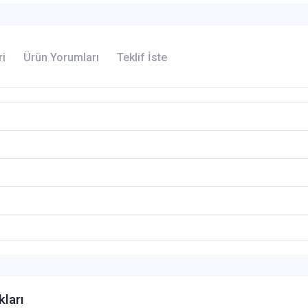
ri
Ürün Yorumları
Teklif İste
kları