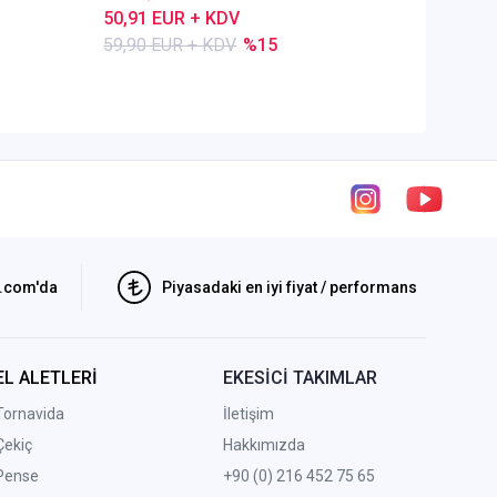
50,91 EUR + KDV
80,28 E
59,90 EUR + KDV
%15
84,50 E
i.com'da
Piyasadaki en iyi fiyat / performans
EL ALETLERİ
EKESİCİ TAKIMLAR
Tornavida
İletişim
Çekiç
Hakkımızda
Pense
+90 (0) 216 452 75 65