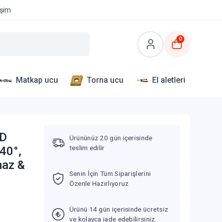
işim
0
Matkap ucu
Torna ucu
El aletleri
xD
Ürününüz 20 gün içerisinde
teslim edilir
40°,
maz &
Senin İçin Tüm Siparişlerini
Özenle Hazırlıyoruz
Ürünü 14 gün içerisinde ücretsiz
ve kolayca iade edebilirsiniz.