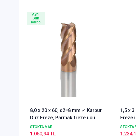
Aynı
Gün
Kargo
8,0 x 20 x 60, d2=8 mm ✓ Karbür
1,5 x 
Düz Freze, Parmak freze ucu
Freze u
Z=4,TiSiN Kaplamalı
STOKTA VAR
STOKTA 
1.050,94 TL
1.234,