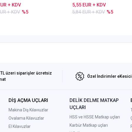
EUR + KDV
5,55 EUR + KDV
EUR + KDV
%5
5,84 EUR + KDV
%5
TL üzeri siparişler ücretsiz
Özel İndirimler eKesic
mat
DİŞ AÇMA UÇLARI
DELİK DELME MATKAP
UÇLARI
Makina Diş Kılavıuzlar
HSS ve HSSE Matkap uçları
Ovalama Kılavuzlar
Karbür Matkap uçları
El Kılavuzlar