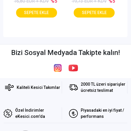
16,80 EUR + KDV
%5
19,73 EUR + KDV
%5
Bizi Sosyal Medyada Takipte kalın!
2000 TL üzeri siparişler
Kaliteli Kesici Takımlar
ücretsiz teslimat
Özel İndirimler
Piyasadaki en iyi fiyat /
eKesici.com'da
performans