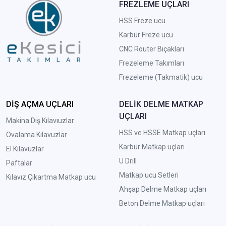
FREZLEME UÇLARI
HSS Freze ucu
Karbür Freze ucu
CNC Router Bıçakları
Frezeleme Takımları
Frezeleme (Takmatik) ucu
DİŞ AÇMA UÇLARI
DELİK DELME MATKAP
UÇLARI
Makina Diş Kılavıuzlar
HSS ve HSSE Matkap uçları
Ovalama Kılavuzlar
Karbür Matkap uçları
El Kılavuzlar
U Drill
Paftalar
Matkap ucu Setleri
Kılavız Çıkartma Matkap ucu
A
hşap Delme Matkap uçları
Beton Delme Matkap uçları