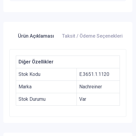
Ürün Açıklaması
Taksit / Ödeme Seçenekleri
Ür
Diğer Özellikler
Stok Kodu
E.3651.1.1120
Marka
Nachreiner
Stok Durumu
Var