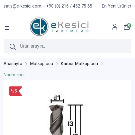
satis@e-kesici.com
+90 (0) 216 / 452 75 65
En Yeni Ürünler
0
Anasayfa
Matkap ucu
Karbür Matkap ucu
Nachreiner
%5