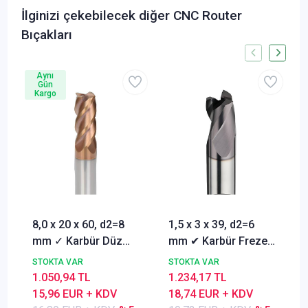
İlginizi çekebilecek diğer CNC Router
Bıçakları
Aynı
Gün
Kargo
8,0 x 20 x 60, d2=8
1,5 x 3 x 39, d2=6
mm ✓ Karbür Düz
mm ✔ Karbür Freze
Freze, Parmak freze
ucu, Z=3, Kaplamalı,
STOKTA VAR
STOKTA VAR
ucu Z=4,TiSiN
30°
1.050,94 TL
1.234,17 TL
Kaplamalı
15,96 EUR + KDV
18,74 EUR + KDV