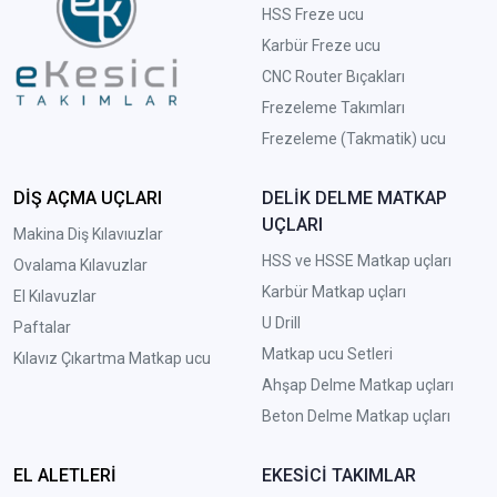
HSS Freze ucu
Karbür Freze ucu
CNC Router Bıçakları
Frezeleme Takımları
Frezeleme (Takmatik) ucu
DİŞ AÇMA UÇLARI
DELİK DELME MATKAP
UÇLARI
Makina Diş Kılavıuzlar
HSS ve HSSE Matkap uçları
Ovalama Kılavuzlar
Karbür Matkap uçları
El Kılavuzlar
U Drill
Paftalar
Matkap ucu Setleri
Kılavız Çıkartma Matkap ucu
A
hşap Delme Matkap uçları
Beton Delme Matkap uçları
EL ALETLERİ
EKESİCİ TAKIMLAR