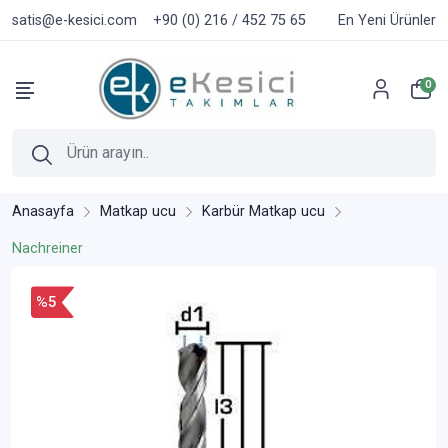
satis@e-kesici.com
+90 (0) 216 / 452 75 65
En Yeni Ürünler
0
Anasayfa
Matkap ucu
Karbür Matkap ucu
Nachreiner
%5