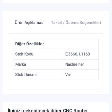
Ürün Açıklaması
Taksit / Ödeme Seçenekleri
Ür
Diğer Özellikler
Stok Kodu
E.3666.1.1160
Marka
Nachreiner
Stok Durumu
Var
İlginizi çekebilecek diğer CNC Router