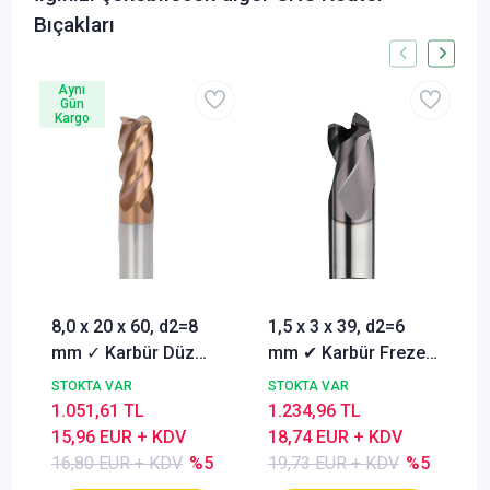
Bıçakları
Aynı
Gün
Kargo
8,0 x 20 x 60, d2=8
1,5 x 3 x 39, d2=6
mm ✓ Karbür Düz
mm ✔ Karbür Freze
Freze, Parmak freze
ucu, Z=3, Kaplamalı,
STOKTA VAR
STOKTA VAR
ucu Z=4,TiSiN
30°
1.051,61 TL
1.234,96 TL
Kaplamalı
15,96 EUR + KDV
18,74 EUR + KDV
16,80 EUR + KDV
%5
19,73 EUR + KDV
%5