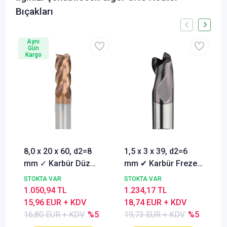
Bıçakları
Aynı
Gün
Kargo
8,0 x 20 x 60, d2=8
1,5 x 3 x 39, d2=6
mm ✓ Karbür Düz
mm ✔ Karbür Freze
Freze, Parmak freze
ucu, Z=3, Kaplamalı,
STOKTA VAR
STOKTA VAR
ucu Z=4,TiSiN
30°
1.050,94 TL
1.234,17 TL
Kaplamalı
15,96 EUR + KDV
18,74 EUR + KDV
16,80 EUR + KDV
%5
19,73 EUR + KDV
%5