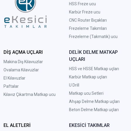
HSS Freze ucu
Karbür Freze ucu
CNC Router Bıçakları
Frezeleme Takımları
Frezeleme (Takmatik) ucu
DİŞ AÇMA UÇLARI
DELİK DELME MATKAP
UÇLARI
Makina Diş Kılavıuzlar
HSS ve HSSE Matkap uçları
Ovalama Kılavuzlar
Karbür Matkap uçları
El Kılavuzlar
U Drill
Paftalar
Matkap ucu Setleri
Kılavız Çıkartma Matkap ucu
A
hşap Delme Matkap uçları
Beton Delme Matkap uçları
EL ALETLERİ
EKESİCİ TAKIMLAR