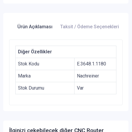
Ürün Açıklaması
Taksit / Ödeme Seçenekleri
Ür
Diğer Özellikler
Stok Kodu
E.3648.1.1180
Marka
Nachreiner
Stok Durumu
Var
İlginizi çekebilecek diğer CNC Router