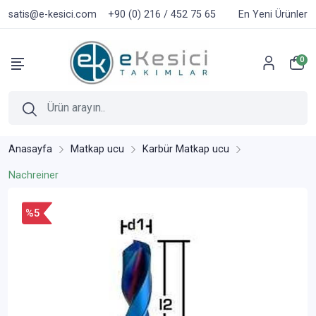
satis@e-kesici.com
+90 (0) 216 / 452 75 65
En Yeni Ürünler
0
Anasayfa
Matkap ucu
Karbür Matkap ucu
Nachreiner
%5