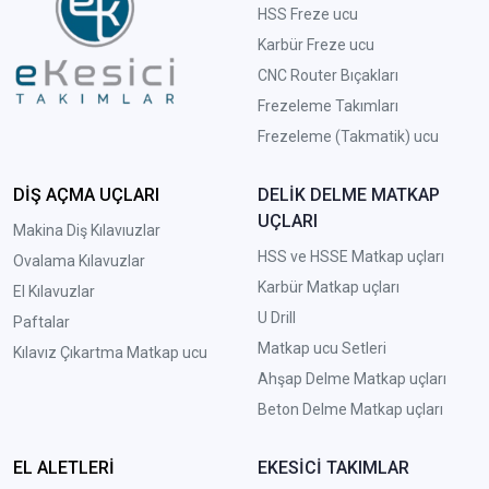
HSS Freze ucu
Karbür Freze ucu
CNC Router Bıçakları
Frezeleme Takımları
Frezeleme (Takmatik) ucu
DİŞ AÇMA UÇLARI
DELİK DELME MATKAP
UÇLARI
Makina Diş Kılavıuzlar
HSS ve HSSE Matkap uçları
Ovalama Kılavuzlar
Karbür Matkap uçları
El Kılavuzlar
U Drill
Paftalar
Matkap ucu Setleri
Kılavız Çıkartma Matkap ucu
A
hşap Delme Matkap uçları
Beton Delme Matkap uçları
EL ALETLERİ
EKESİCİ TAKIMLAR