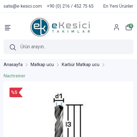
satis@e-kesici.com
+90 (0) 216 / 452 75 65
En Yeni Ürünler
0
Anasayfa
Matkap ucu
Karbür Matkap ucu
Nachreiner
%5