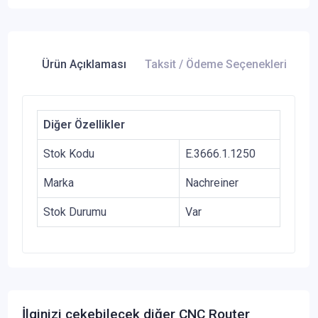
Ürün Açıklaması
Taksit / Ödeme Seçenekleri
Ür
Diğer Özellikler
Stok Kodu
E.3666.1.1250
Marka
Nachreiner
Stok Durumu
Var
İlginizi çekebilecek diğer CNC Router