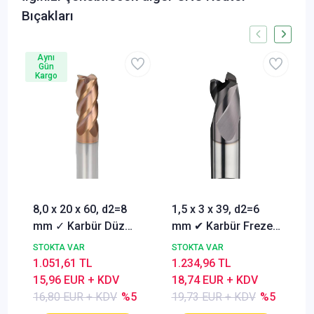
Bıçakları
Aynı
Gün
Kargo
8,0 x 20 x 60, d2=8
1,5 x 3 x 39, d2=6
mm ✓ Karbür Düz
mm ✔ Karbür Freze
Freze, Parmak freze
ucu, Z=3, Kaplamalı,
STOKTA VAR
STOKTA VAR
ucu Z=4,TiSiN
30°
1.051,61 TL
1.234,96 TL
Kaplamalı
15,96 EUR + KDV
18,74 EUR + KDV
16,80 EUR + KDV
%5
19,73 EUR + KDV
%5