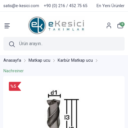
satis@e-kesici.com
+90 (0) 216 / 452 75 65
En Yeni Ürünler
0
Anasayfa
Matkap ucu
Karbür Matkap ucu
Nachreiner
%5