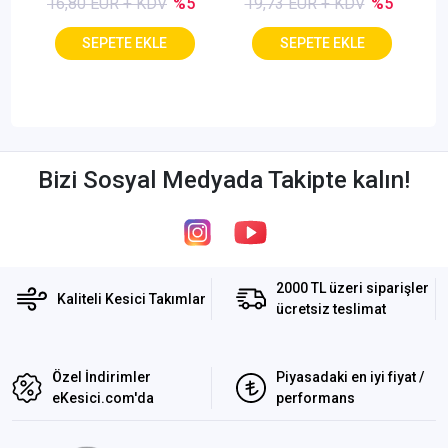
16,80 EUR + KDV
%5
19,73 EUR + KDV
%5
Bizi Sosyal Medyada Takipte kalın!
2000 TL üzeri siparişler
Kaliteli Kesici Takımlar
ücretsiz teslimat
Özel İndirimler
Piyasadaki en iyi fiyat /
eKesici.com'da
performans