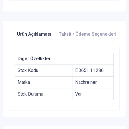
Ürün Açıklaması
Taksit / Ödeme Seçenekleri
Ür
Diğer Özellikler
Stok Kodu
E.3651.1.1280
Marka
Nachreiner
Stok Durumu
Var