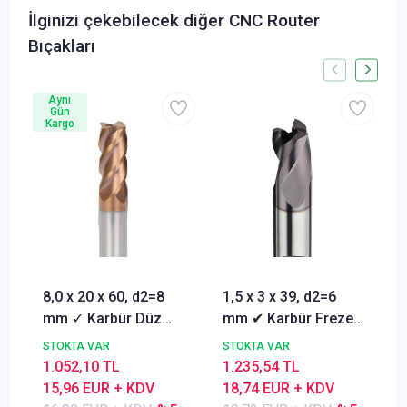
İlginizi çekebilecek diğer CNC Router
Bıçakları
Aynı
Gün
Kargo
8,0 x 20 x 60, d2=8
1,5 x 3 x 39, d2=6
mm ✓ Karbür Düz
mm ✔ Karbür Freze
Freze, Parmak freze
ucu, Z=3, Kaplamalı,
STOKTA VAR
STOKTA VAR
ucu Z=4,TiSiN
30°
1.052,10 TL
1.235,54 TL
Kaplamalı
15,96 EUR + KDV
18,74 EUR + KDV