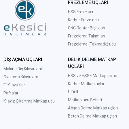
FREZLEME UÇLARI
HSS Freze ucu
Karbür Freze ucu
CNC Router Bıçakları
Frezeleme Takımları
Frezeleme (Takmatik) ucu
DİŞ AÇMA UÇLARI
DELİK DELME MATKAP
UÇLARI
Makina Diş Kılavıuzlar
HSS ve HSSE Matkap uçları
Ovalama Kılavuzlar
Karbür Matkap uçları
El Kılavuzlar
U Drill
Paftalar
Matkap ucu Setleri
Kılavız Çıkartma Matkap ucu
A
hşap Delme Matkap uçları
Beton Delme Matkap uçları