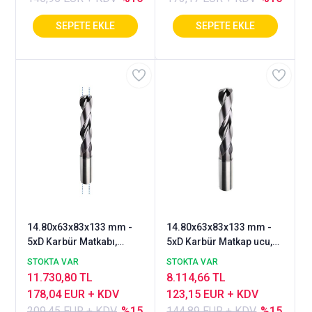
14.80x63x83x133 mm -
14.80x63x83x133 mm -
5xD Karbür Matkabı,
5xD Karbür Matkap ucu,
BlueCut, 140°, İçten
BlueCut, 140°, Genal
STOKTA VAR
STOKTA VAR
Soğutmalı
amaçlı
11.730,80 TL
8.114,66 TL
178,04 EUR + KDV
123,15 EUR + KDV
209,45 EUR + KDV
%15
144,89 EUR + KDV
%15