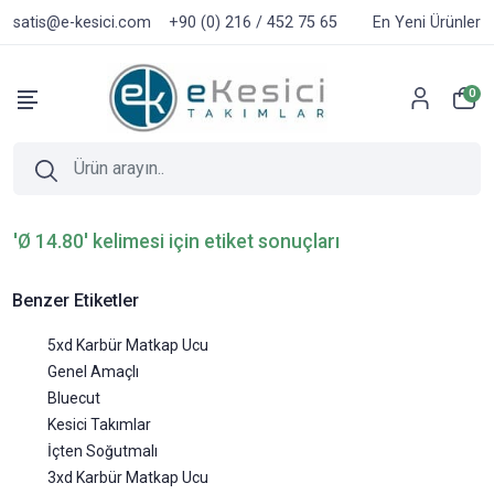
satis@e-kesici.com
+90 (0) 216 / 452 75 65
En Yeni Ürünler
0
'Ø 14.80' kelimesi için etiket sonuçları
Benzer Etiketler
5xd Karbür Matkap Ucu
Genel Amaçlı
Bluecut
Kesici Takımlar
İçten Soğutmalı
3xd Karbür Matkap Ucu