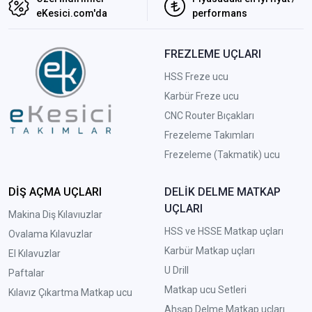
eKesici.com'da
performans
FREZLEME UÇLARI
HSS Freze ucu
Karbür Freze ucu
CNC Router Bıçakları
Frezeleme Takımları
Frezeleme (Takmatik) ucu
DİŞ AÇMA UÇLARI
DELİK DELME MATKAP
UÇLARI
Makina Diş Kılavıuzlar
HSS ve HSSE Matkap uçları
Ovalama Kılavuzlar
Karbür Matkap uçları
El Kılavuzlar
U Drill
Paftalar
Matkap ucu Setleri
Kılavız Çıkartma Matkap ucu
A
hşap Delme Matkap uçları