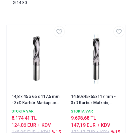
Ø 14.80
14,8 x 45 x 65 x 117,5 mm
14.80x45x65x117 mm -
- 3xD Karbür Matkap ucu,
3xD Karbür Matkabı,
BlueCut, 140°, Genal
BlueCut, 140°, İçten
STOKTA VAR
STOKTA VAR
amaçlı, Nachreiner
Soğutmalı
8.174,41 TL
9.698,68 TL
124,06 EUR + KDV
147,19 EUR + KDV
145,95 EUR + KDV
%15
173,17 EUR + KDV
%15