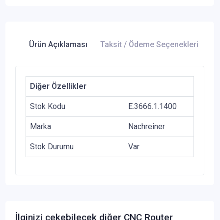
Ürün Açıklaması
Taksit / Ödeme Seçenekleri
Ür
Diğer Özellikler
Stok Kodu
E.3666.1.1400
Marka
Nachreiner
Stok Durumu
Var
İlginizi çekebilecek diğer CNC Router