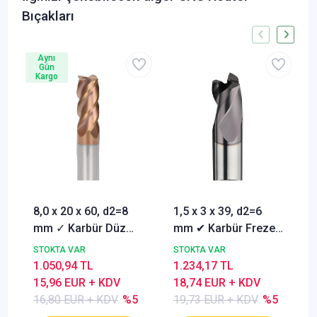
Bıçakları
Aynı
Gün
Kargo
8,0 x 20 x 60, d2=8
1,5 x 3 x 39, d2=6
mm ✓ Karbür Düz
mm ✔ Karbür Freze
Freze, Parmak freze
ucu, Z=3, Kaplamalı,
STOKTA VAR
STOKTA VAR
ucu Z=4,TiSiN
30°
1.050,94 TL
1.234,17 TL
Kaplamalı
15,96 EUR + KDV
18,74 EUR + KDV
16,80 EUR + KDV
%5
19,73 EUR + KDV
%5