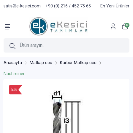
satis@e-kesici.com
+90 (0) 216 / 452 75 65
En Yeni Ürünler
0
Anasayfa
Matkap ucu
Karbür Matkap ucu
Nachreiner
%5