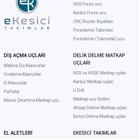
HSS Freze ucu
Karbür Freze ucu
CNC Router Bıçakları
Frezeleme Takımları
Frezeleme (Takmatik) ucu
DİŞ AÇMA UÇLARI
DELİK DELME MATKAP
UÇLARI
Makina Diş Kılavıuzlar
HSS ve HSSE Matkap uçları
Ovalama Kılavuzlar
Karbür Matkap uçları
El Kılavuzlar
U Drill
Paftalar
Matkap ucu Setleri
Kılavız Çıkartma Matkap ucu
A
hşap Delme Matkap uçları
Beton Delme Matkap uçları
EL ALETLERİ
EKESİCİ TAKIMLAR