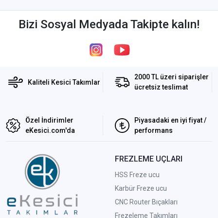
Bizi Sosyal Medyada Takipte kalın!
2000 TL üzeri siparişler
Kaliteli Kesici Takımlar
ücretsiz teslimat
Özel İndirimler
Piyasadaki en iyi fiyat /
eKesici.com'da
performans
FREZLEME UÇLARI
HSS Freze ucu
Karbür Freze ucu
CNC Router Bıçakları
Frezeleme Takımları