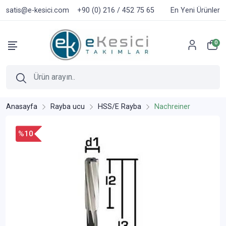
satis@e-kesici.com
+90 (0) 216 / 452 75 65
En Yeni Ürünler
0
Anasayfa
Rayba ucu
HSS/E Rayba
Nachreiner
%10