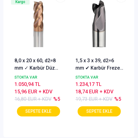
Kargo
8,0 x 20 x 60, d2=8
1,5 x 3 x 39, d2=6
mm ✓ Karbür Düz
mm ✔ Karbür Freze
Freze, Parmak freze
ucu, Z=3, Kaplamalı,
STOKTA VAR
STOKTA VAR
ucu Z=4,TiSiN
30°
1.050,94 TL
1.234,17 TL
Kaplamalı
15,96 EUR + KDV
18,74 EUR + KDV
16,80 EUR + KDV
%5
19,73 EUR + KDV
%5