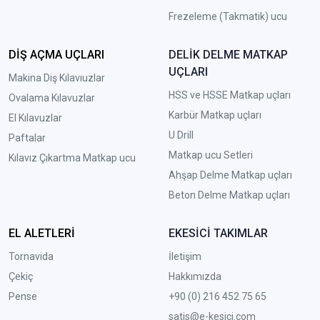
Frezeleme (Takmatik) ucu
DİŞ AÇMA UÇLARI
DELİK DELME MATKAP
UÇLARI
Makina Diş Kılavıuzlar
HSS ve HSSE Matkap uçları
Ovalama Kılavuzlar
Karbür Matkap uçları
El Kılavuzlar
U Drill
Paftalar
Matkap ucu Setleri
Kılavız Çıkartma Matkap ucu
A
hşap Delme Matkap uçları
Beton Delme Matkap uçları
EL ALETLERİ
EKESİCİ TAKIMLAR
Tornavida
İletişim
Çekiç
Hakkımızda
Pense
+90 (0) 216 452 75 65
satis@e-kesici.com