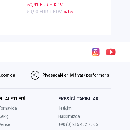
50,91 EUR + KDV
80,28 E
59,90 EUR + KDV
%15
84,50 E
i.com'da
Piyasadaki en iyi fiyat / performans
EL ALETLERİ
EKESİCİ TAKIMLAR
Tornavida
İletişim
Çekiç
Hakkımızda
Pense
+90 (0) 216 452 75 65