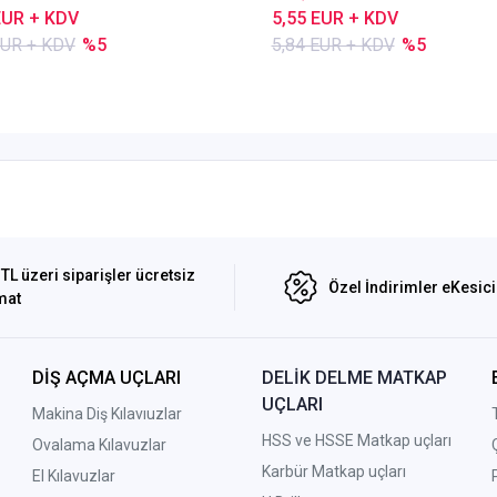
EUR + KDV
5,55 EUR + KDV
EUR + KDV
%5
5,84 EUR + KDV
%5
TL üzeri siparişler ücretsiz
Özel İndirimler eKesic
mat
DİŞ AÇMA UÇLARI
DELİK DELME MATKAP
UÇLARI
Makina Diş Kılavıuzlar
HSS ve HSSE Matkap uçları
Ovalama Kılavuzlar
Karbür Matkap uçları
El Kılavuzlar