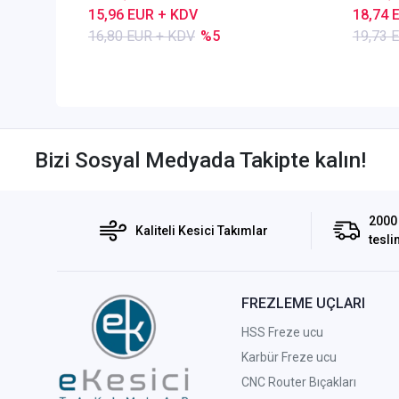
15,96 EUR + KDV
18,74 
16,80 EUR + KDV
%5
19,73 
Bizi Sosyal Medyada Takipte kalın!
2000 
Kaliteli Kesici Takımlar
tesli
FREZLEME UÇLARI
HSS Freze ucu
Karbür Freze ucu
CNC Router Bıçakları