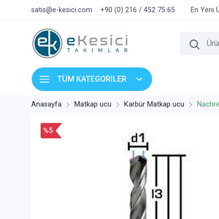
satis@e-kesici.com
+90 (0) 216 / 452 75 65
En Yeni 
TÜM KATEGORİLER
Anasayfa
Matkap ucu
Karbür Matkap ucu
Nachre
%5