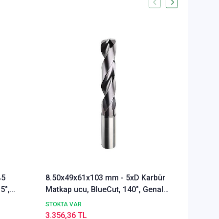
%5
8.50x49x61x103 mm - 5xD Karbür
Ø Rainb
5°,
Matkap ucu, BlueCut, 140°, Genal
Freze u
amaçlı
Alümyu
STOKTA VAR
STOKTA 
3.356,36 TL
5.291,9