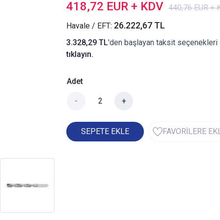
418,72 EUR + KDV
440,76 EUR +
26.222,67 TL
Havale / EFT:
3.328,29 TL
'den başlayan taksit seçenekleri 
tıklayın.
Adet
-
+
SEPETE EKLE
FAVORİLERE EK