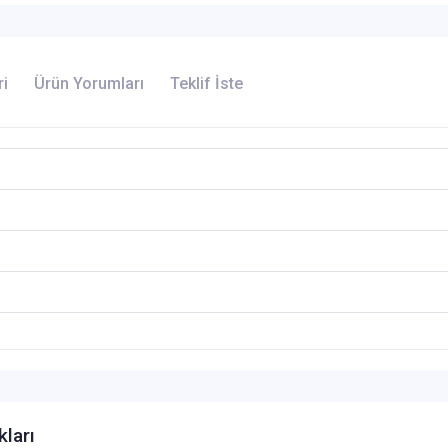
ri
Ürün Yorumları
Teklif İste
kları