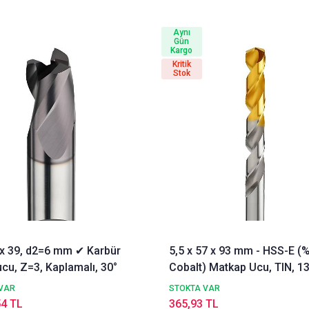
Aynı
Gün
Kargo
Kritik
Stok
3 x 39, d2=6 mm ✔ Karbür
5,5 x 57 x 93 mm - HSS-E (
cu, Z=3, Kaplamalı, 30°
Cobalt) Matkap Ucu, TIN, 13
DIN338 Delik Delme ucu,
VAR
STOKTA VAR
Nachreiner
54 TL
365,93 TL