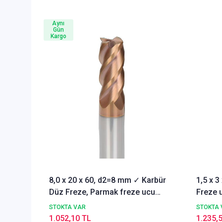
Aynı
Gün
Kargo
8,0 x 20 x 60, d2=8 mm ✓ Karbür
1,5 x 
Düz Freze, Parmak freze ucu
Freze u
Z=4,TiSiN Kaplamalı
STOKTA VAR
STOKTA 
1.052,10 TL
1.235,