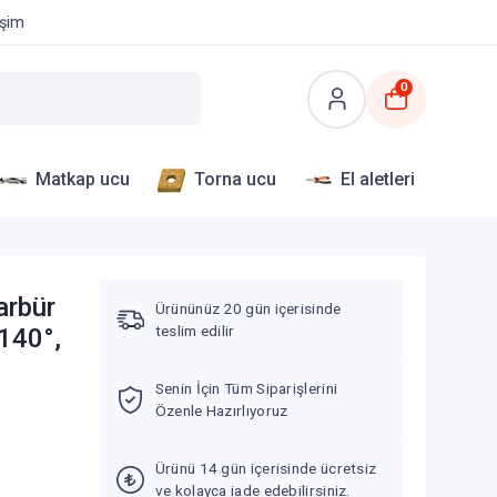
işim
0
Matkap ucu
Torna ucu
El aletleri
arbür
Ürününüz 20 gün içerisinde
teslim edilir
140°,
Senin İçin Tüm Siparişlerini
Özenle Hazırlıyoruz
Ürünü 14 gün içerisinde ücretsiz
ve kolayca iade edebilirsiniz.