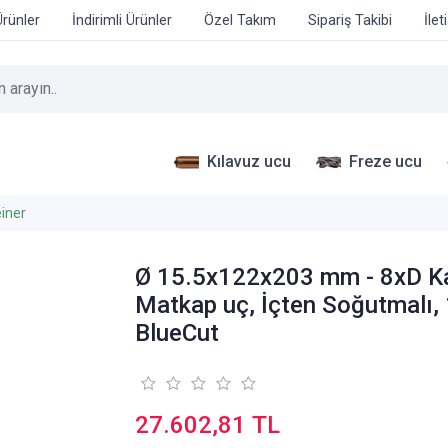
Ürünler
İndirimli Ürünler
Özel Takım
Sipariş Takibi
İlet
Kılavuz ucu
Freze ucu
iner
Ø 15.5x122x203 mm - 8xD K
Matkap uç, İçten Soğutmalı, 
BlueCut
27.602,81 TL