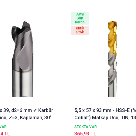
Aynı
Gün
Kargo
Kritik
Stok
3 x 39, d2=6 mm ✔ Karbür
5,5 x 57 x 93 mm - HSS-E (
cu, Z=3, Kaplamalı, 30°
Cobalt) Matkap Ucu, TIN, 13
DIN338 Delik Delme ucu,
VAR
STOKTA VAR
Nachreiner
54 TL
365,93 TL