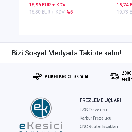
15,96 EUR + KDV
18,74 
16,80 EUR + KDV
%5
19,73 
Bizi Sosyal Medyada Takipte kalın!
2000 
Kaliteli Kesici Takımlar
tesli
FREZLEME UÇLARI
HSS Freze ucu
Karbür Freze ucu
CNC Router Bıçakları