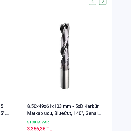
%5
8.50x49x61x103 mm - 5xD Karbür
Ø Rainb
5°,
Matkap ucu, BlueCut, 140°, Genal
Freze u
amaçlı
Alümyu
STOKTA VAR
STOKTA 
3.356,36 TL
5.291,9