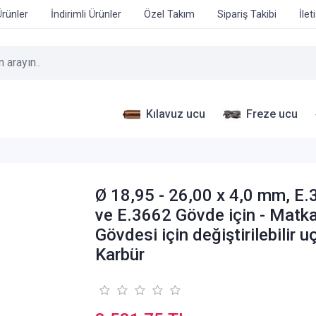
Ürünler
İndirimli Ürünler
Özel Takım
Sipariş Takibi
İlet
Kılavuz ucu
Freze ucu
Ø 18,95 - 26,00 x 4,0 mm, E
ve E.3662 Gövde için - Matk
Gövdesi için değiştirilebilir uç
Karbür