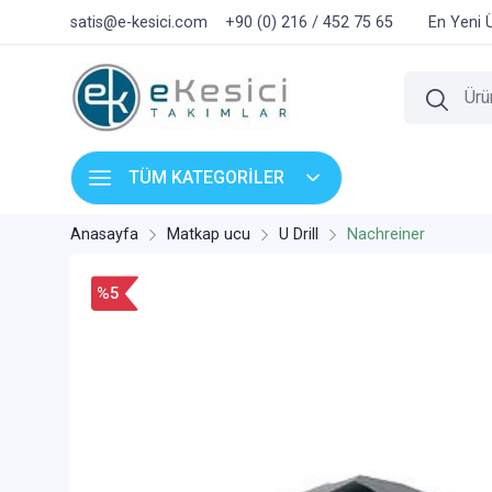
satis@e-kesici.com
+90 (0) 216 / 452 75 65
En Yeni 
TÜM KATEGORİLER
Anasayfa
Matkap ucu
U Drill
Nachreiner
%5