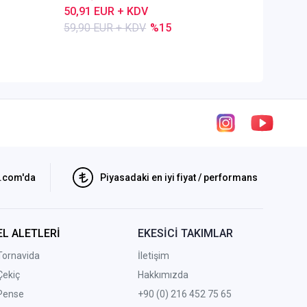
50,91 EUR + KDV
80,28 E
59,90 EUR + KDV
%15
84,50 E
i.com'da
Piyasadaki en iyi fiyat / performans
EL ALETLERİ
EKESİCİ TAKIMLAR
Tornavida
İletişim
Çekiç
Hakkımızda
Pense
+90 (0) 216 452 75 65