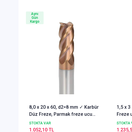
Aynı
Gün
Kargo
8,0 x 20 x 60, d2=8 mm ✓ Karbür
1,5 x 
Düz Freze, Parmak freze ucu
Freze u
Z=4,TiSiN Kaplamalı
STOKTA VAR
STOKTA 
1.052,10 TL
1.235,