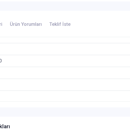
ri
Ürün Yorumları
Teklif İste
0
kları