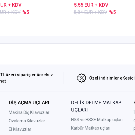
EUR + KDV
5,55 EUR + KDV
EUR + KDV
%5
5,84 EUR + KDV
%5
TL üzeri siparişler ücretsiz
Özel İndirimler eKesic
mat
DİŞ AÇMA UÇLARI
DELİK DELME MATKAP
UÇLARI
Makina Diş Kılavıuzlar
HSS ve HSSE Matkap uçları
Ovalama Kılavuzlar
Karbür Matkap uçları
El Kılavuzlar