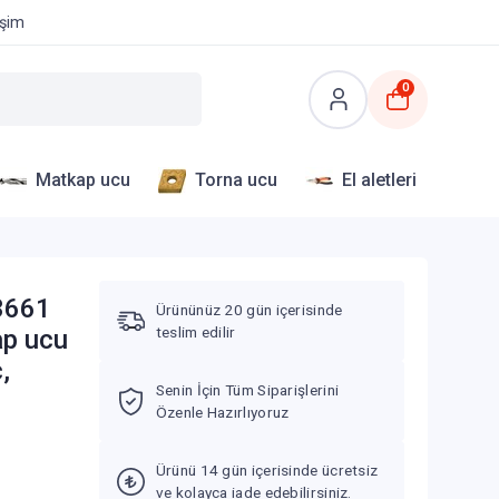
işim
0
Matkap ucu
Torna ucu
El aletleri
.3661
Ürününüz 20 gün içerisinde
teslim edilir
ap ucu
,
Senin İçin Tüm Siparişlerini
Özenle Hazırlıyoruz
Ürünü 14 gün içerisinde ücretsiz
ve kolayca iade edebilirsiniz.