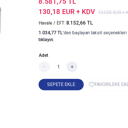
8.581,75 TL
130,18 EUR + KDV
137,03 EUR +
8.152,66 TL
Havale / EFT:
1.034,77 TL
'den başlayan taksit seçenekleri 
tıklayın.
Adet
-
+
SEPETE EKLE
FAVORİLERE EK