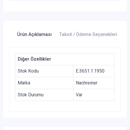
Ürün Açıklaması
Taksit / Ödeme Seçenekleri
Ür
Diğer Özellikler
Stok Kodu
E.3651.1.1950
Marka
Nachreiner
Stok Durumu
Var