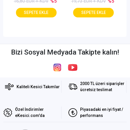
16,80 EUR + KDV
%5
19,73 EUR + KDV
%5
Bizi Sosyal Medyada Takipte kalın!
2000 TL üzeri siparişler
Kaliteli Kesici Takımlar
ücretsiz teslimat
Özel İndirimler
Piyasadaki en iyi fiyat /
eKesici.com'da
performans