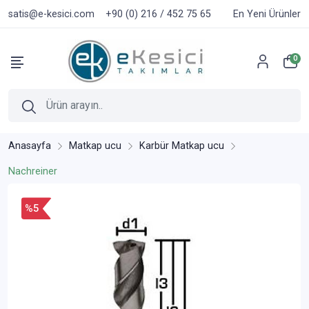
satis@e-kesici.com
+90 (0) 216 / 452 75 65
En Yeni Ürünler
0
Anasayfa
Matkap ucu
Karbür Matkap ucu
Nachreiner
%5