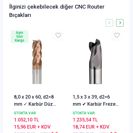
İlginizi çekebilecek diğer CNC Router
Bıçakları
Aynı
Gün
Kargo
8,0 x 20 x 60, d2=8
1,5 x 3 x 39, d2=6
mm ✓ Karbür Düz
mm ✔ Karbür Freze
Freze, Parmak freze
ucu, Z=3, Kaplamalı,
STOKTA VAR
STOKTA VAR
ucu Z=4,TiSiN
30°
1.052,10 TL
1.235,54 TL
Kaplamalı
15,96 EUR + KDV
18,74 EUR + KDV