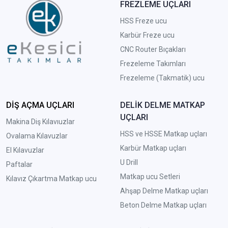
FREZLEME UÇLARI
HSS Freze ucu
Karbür Freze ucu
CNC Router Bıçakları
Frezeleme Takımları
Frezeleme (Takmatik) ucu
DİŞ AÇMA UÇLARI
DELİK DELME MATKAP
UÇLARI
Makina Diş Kılavıuzlar
HSS ve HSSE Matkap uçları
Ovalama Kılavuzlar
Karbür Matkap uçları
El Kılavuzlar
U Drill
Paftalar
Matkap ucu Setleri
Kılavız Çıkartma Matkap ucu
A
hşap Delme Matkap uçları
Beton Delme Matkap uçları