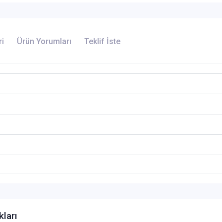
ri
Ürün Yorumları
Teklif İste
kları