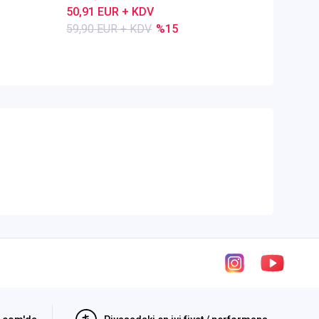
50,91 EUR + KDV
80,28 E
59,90 EUR + KDV
%15
84,50 E