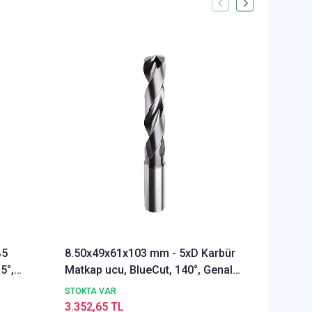
%5
8.50x49x61x103 mm - 5xD Karbür
Ø Rainb
5°,
Matkap ucu, BlueCut, 140°, Genal
Freze u
amaçlı
Alümyu
STOKTA VAR
STOKTA 
3.352,65 TL
5.286,1