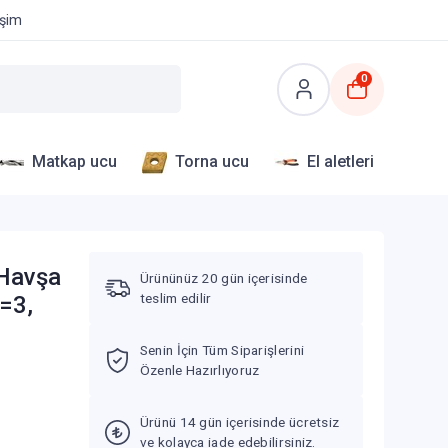
işim
0
Matkap ucu
Torna ucu
El aletleri
Havşa
Ürününüz 20 gün içerisinde
teslim edilir
=3,
Senin İçin Tüm Siparişlerini
Özenle Hazırlıyoruz
Ürünü 14 gün içerisinde ücretsiz
ve kolayca iade edebilirsiniz.