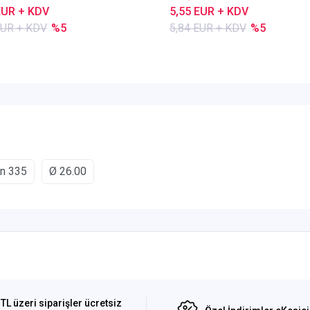
EUR + KDV
5,55 EUR + KDV
EUR + KDV
%5
5,84 EUR + KDV
%5
ın 335
Ø 26.00
TL üzeri siparişler ücretsiz