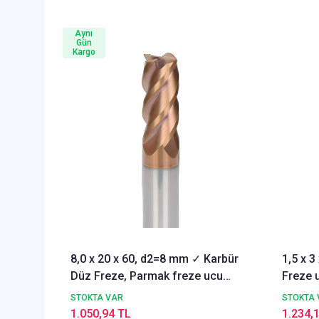
Aynı
Gün
Kargo
8,0 x 20 x 60, d2=8 mm ✓ Karbür
1,5 x 
Düz Freze, Parmak freze ucu
Freze u
Z=4,TiSiN Kaplamalı
STOKTA VAR
STOKTA 
1.050,94 TL
1.234,