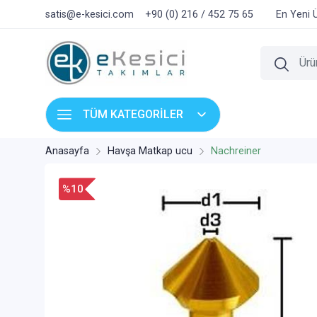
satis@e-kesici.com
+90 (0) 216 / 452 75 65
En Yeni 
TÜM KATEGORİLER
Anasayfa
Havşa Matkap ucu
Nachreiner
%10