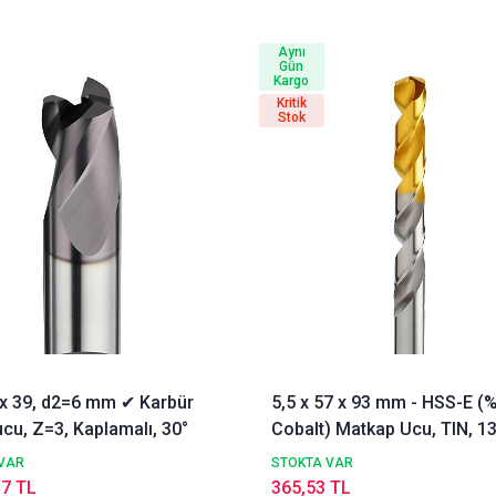
Aynı
Gün
Kargo
Kritik
Stok
3 x 39, d2=6 mm ✔ Karbür
5,5 x 57 x 93 mm - HSS-E (
cu, Z=3, Kaplamalı, 30°
Cobalt) Matkap Ucu, TIN, 13
DIN338 Delik Delme ucu,
VAR
STOKTA VAR
Nachreiner
17 TL
365,53 TL