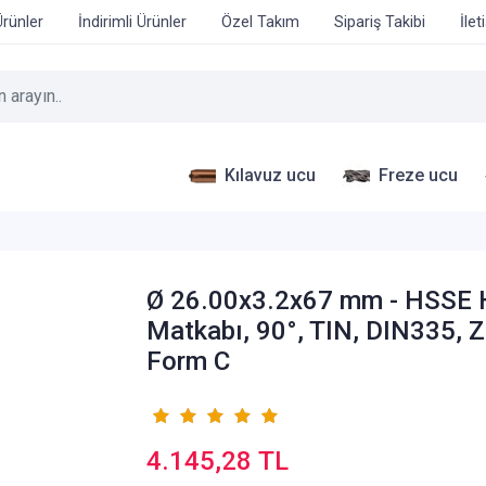
Ürünler
İndirimli Ürünler
Özel Takım
Sipariş Takibi
İlet
Kılavuz ucu
Freze ucu
Ø 26.00x3.2x67 mm - HSSE 
Matkabı, 90°, TIN, DIN335, Z
Form C
4.145,28 TL