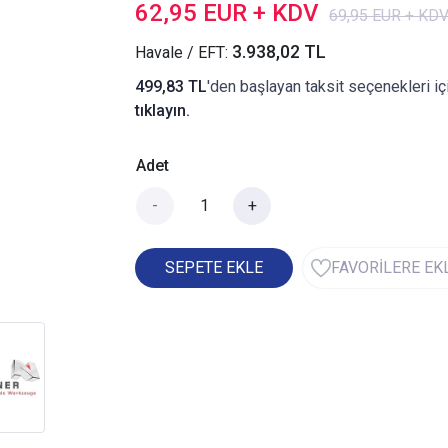
62,95 EUR + KDV
69,95 EUR + KD
3.938,02 TL
Havale / EFT:
499,83 TL
'den başlayan taksit seçenekleri iç
tıklayın.
Adet
-
+
SEPETE EKLE
FAVORİLERE EK