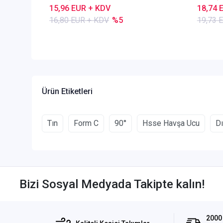
15,96 EUR + KDV
18,74 
16,80 EUR + KDV
%5
19,73 
Ürün Etiketleri
Tın
Form C
90°
Hsse Havşa Ucu
D
Bizi Sosyal Medyada Takipte kalın!
2000 