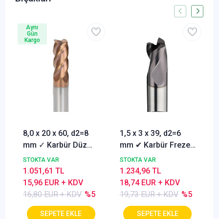
Aynı
Gün
Kargo
8,0 x 20 x 60, d2=8
1,5 x 3 x 39, d2=6
mm ✓ Karbür Düz
mm ✔ Karbür Freze
Freze, Parmak freze
ucu, Z=3, Kaplamalı,
STOKTA VAR
STOKTA VAR
ucu Z=4,TiSiN
30°
1.051,61 TL
1.234,96 TL
Kaplamalı
15,96 EUR + KDV
18,74 EUR + KDV
16,80 EUR + KDV
%5
19,73 EUR + KDV
%5