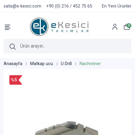
satis@e-kesici.com
+90 (0) 216 / 452 75 65
En Yeni Ürünler
0
Anasayfa
Matkap ucu
U Drill
Nachreiner
%5