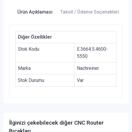
Ürün Açıklaması
Taksit / Ödeme Seçenekleri
Ür
Diğer Özellikler
Stok Kodu
E.3664.5.4600-
5550
Marka
Nachreiner
Stok Durumu
Var
İlginizi çekebilecek diğer CNC Router
Bıçakları