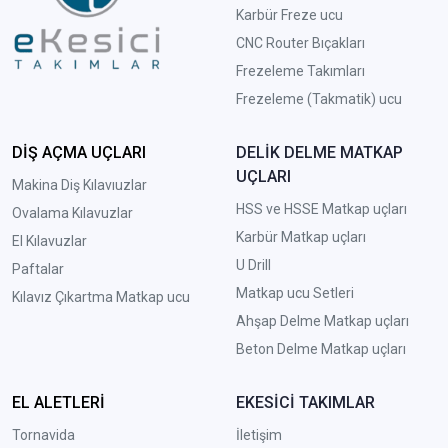
Karbür Freze ucu
CNC Router Bıçakları
Frezeleme Takımları
Frezeleme (Takmatik) ucu
DİŞ AÇMA UÇLARI
DELİK DELME MATKAP
UÇLARI
Makina Diş Kılavıuzlar
HSS ve HSSE Matkap uçları
Ovalama Kılavuzlar
Karbür Matkap uçları
El Kılavuzlar
U Drill
Paftalar
Matkap ucu Setleri
Kılavız Çıkartma Matkap ucu
A
hşap Delme Matkap uçları
Beton Delme Matkap uçları
EL ALETLERİ
EKESİCİ TAKIMLAR
Tornavida
İletişim