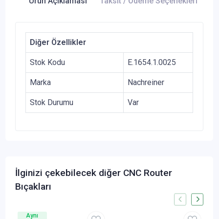
Ürün Açıklaması
Taksit / Ödeme Seçenekleri
Ür
Diğer Özellikler
Stok Kodu
E.1654.1.0025
Marka
Nachreiner
Stok Durumu
Var
İlginizi çekebilecek diğer CNC Router
Bıçakları
Aynı