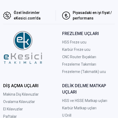
Özel İndirimler
Piyasadaki en iyi fiyat /
eKesici.com'da
performans
FREZLEME UÇLARI
HSS Freze ucu
Karbür Freze ucu
CNC Router Bıçakları
Frezeleme Takımları
Frezeleme (Takmatik) ucu
DİŞ AÇMA UÇLARI
DELİK DELME MATKAP
UÇLARI
Makina Diş Kılavıuzlar
HSS ve HSSE Matkap uçları
Ovalama Kılavuzlar
Karbür Matkap uçları
El Kılavuzlar
U Drill
Paftalar