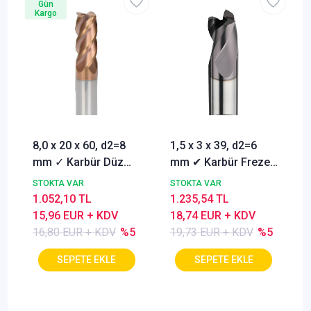
Gün
Kargo
8,0 x 20 x 60, d2=8
1,5 x 3 x 39, d2=6
mm ✓ Karbür Düz
mm ✔ Karbür Freze
Freze, Parmak freze
ucu, Z=3, Kaplamalı,
STOKTA VAR
STOKTA VAR
ucu Z=4,TiSiN
30°
1.052,10 TL
1.235,54 TL
Kaplamalı
15,96 EUR + KDV
18,74 EUR + KDV
16,80 EUR + KDV
%5
19,73 EUR + KDV
%5