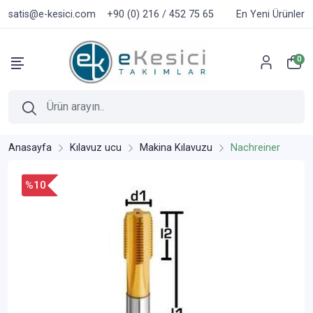
satis@e-kesici.com
+90 (0) 216 / 452 75 65
En Yeni Ürünler
0
Anasayfa
Kılavuz ucu
Makina Kılavuzu
Nachreiner
%10