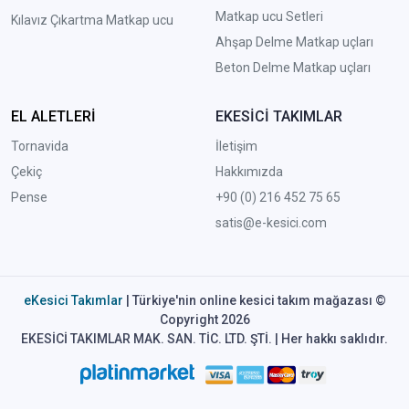
Matkap ucu Setleri
Kılavız Çıkartma Matkap ucu
A
hşap Delme Matkap uçları
Beton Delme Matkap uçları
EL ALETLERİ
EKESİCİ TAKIMLAR
Tornavida
İletişim
Çekiç
Hakkımızda
Pense
+90 (0) 216 452 75 65
satis@e-kesici.com
eKesici Takımlar
| Türkiye'nin online kesici takım mağazası ©
Copyright 2026
EKESİCİ TAKIMLAR MAK. SAN. TİC. LTD. ŞTİ. | Her hakkı saklıdır.