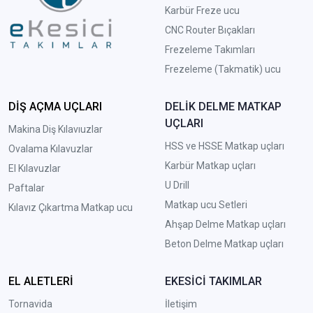
Karbür Freze ucu
CNC Router Bıçakları
Frezeleme Takımları
Frezeleme (Takmatik) ucu
DİŞ AÇMA UÇLARI
DELİK DELME MATKAP
UÇLARI
Makina Diş Kılavıuzlar
HSS ve HSSE Matkap uçları
Ovalama Kılavuzlar
Karbür Matkap uçları
El Kılavuzlar
U Drill
Paftalar
Matkap ucu Setleri
Kılavız Çıkartma Matkap ucu
A
hşap Delme Matkap uçları
Beton Delme Matkap uçları
EL ALETLERİ
EKESİCİ TAKIMLAR
Tornavida
İletişim