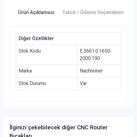
Ürün Açıklaması
Taksit / Ödeme Seçenekleri
Ür
Diğer Özellikler
Stok Kodu
E.3661.0.1650-
2000.190
Marka
Nachreiner
Stok Durumu
Var
İlginizi çekebilecek diğer CNC Router
Bıçakları