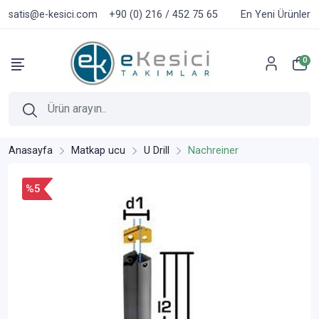
satis@e-kesici.com
+90 (0) 216 / 452 75 65
En Yeni Ürünler
0
Anasayfa
Matkap ucu
U Drill
Nachreiner
%5