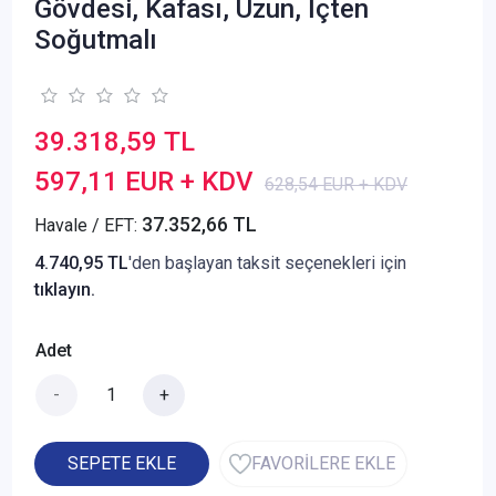
Gövdesi, Kafası, Uzun, İçten
Soğutmalı
39.318,59 TL
597,11 EUR + KDV
628,54 EUR + KDV
37.352,66 TL
Havale / EFT:
4.740,95 TL
'den başlayan taksit seçenekleri için
tıklayın.
Adet
-
+
SEPETE EKLE
FAVORİLERE EKLE