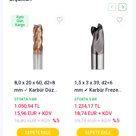
Aynı
Gün
Kargo
8,0 x 20 x 60, d2=8
1,5 x 3 x 39, d2=6
mm ✓ Karbür Düz
mm ✔ Karbür Freze
Freze, Parmak freze
ucu, Z=3, Kaplamalı,
STOKTA VAR
STOKTA VAR
ucu Z=4,TiSiN
30°
1.050,94 TL
1.234,17 TL
Kaplamalı
15,96 EUR + KDV
18,74 EUR + KDV
16,80 EUR + KDV
%5
19,73 EUR + KDV
%5