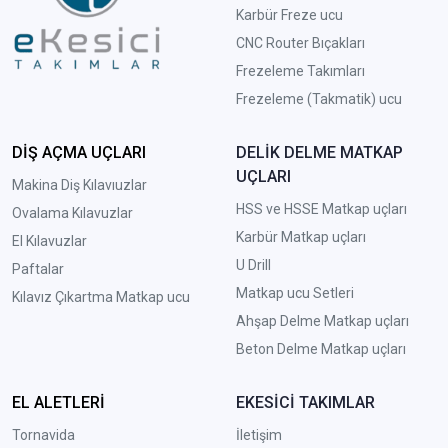
Karbür Freze ucu
CNC Router Bıçakları
Frezeleme Takımları
Frezeleme (Takmatik) ucu
DİŞ AÇMA UÇLARI
DELİK DELME MATKAP
UÇLARI
Makina Diş Kılavıuzlar
HSS ve HSSE Matkap uçları
Ovalama Kılavuzlar
Karbür Matkap uçları
El Kılavuzlar
U Drill
Paftalar
Matkap ucu Setleri
Kılavız Çıkartma Matkap ucu
A
hşap Delme Matkap uçları
Beton Delme Matkap uçları
EL ALETLERİ
EKESİCİ TAKIMLAR
Tornavida
İletişim