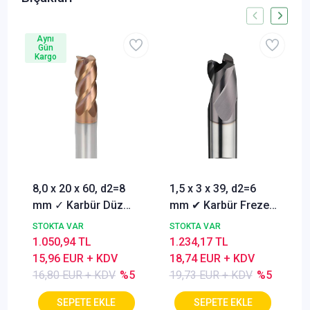
Aynı
Gün
Kargo
8,0 x 20 x 60, d2=8
1,5 x 3 x 39, d2=6
mm ✓ Karbür Düz
mm ✔ Karbür Freze
Freze, Parmak freze
ucu, Z=3, Kaplamalı,
STOKTA VAR
STOKTA VAR
ucu Z=4,TiSiN
30°
1.050,94 TL
1.234,17 TL
Kaplamalı
15,96 EUR + KDV
18,74 EUR + KDV
16,80 EUR + KDV
%5
19,73 EUR + KDV
%5