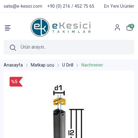
satis@e-kesici.com
+90 (0) 216 / 452 75 65
En Yeni Ürünler
0
Anasayfa
Matkap ucu
U Drill
Nachreiner
%5