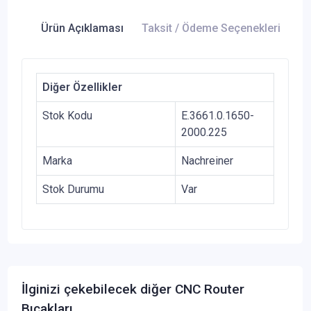
Ürün Açıklaması
Taksit / Ödeme Seçenekleri
Ür
Diğer Özellikler
Stok Kodu
E.3661.0.1650-
2000.225
Marka
Nachreiner
Stok Durumu
Var
İlginizi çekebilecek diğer CNC Router
Bıçakları