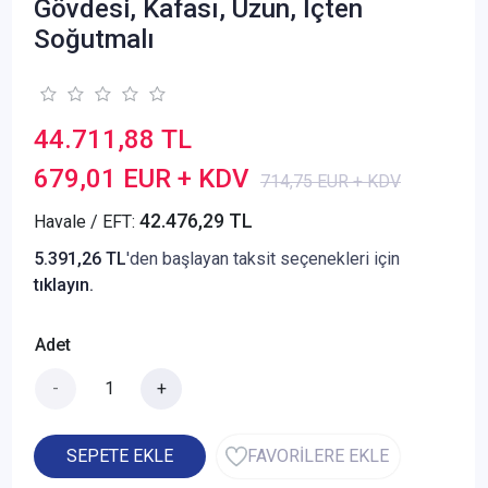
Gövdesi, Kafası, Uzun, İçten
Soğutmalı
44.711,88 TL
679,01 EUR + KDV
714,75 EUR + KDV
42.476,29 TL
Havale / EFT:
5.391,26 TL
'den başlayan taksit seçenekleri için
tıklayın.
Adet
-
+
SEPETE EKLE
FAVORİLERE EKLE