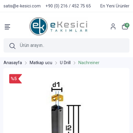
satis@e-kesici.com
+90 (0) 216 / 452 75 65
En Yeni Ürünler
0
Anasayfa
Matkap ucu
U Drill
Nachreiner
%5