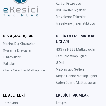
Karbür Freze ucu
CNC Router Bıçakları
Frezeleme Takımları
Frezeleme (Takmatik) ucu
DİŞ AÇMA UÇLARI
DELİK DELME MATKAP
UÇLARI
Makina Diş Kılavıuzlar
HSS ve HSSE Matkap uçları
Ovalama Kılavuzlar
Karbür Matkap uçları
El Kılavuzlar
U Drill
Paftalar
Matkap ucu Setleri
Kılavız Çıkartma Matkap ucu
A
hşap Delme Matkap uçları
Beton Delme Matkap uçları
EL ALETLERİ
EKESİCİ TAKIMLAR
Tornavida
İletişim