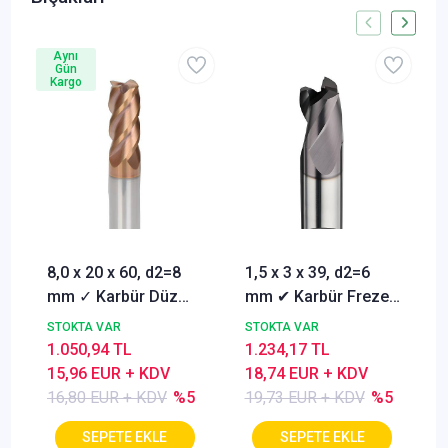
Aynı
Gün
Kargo
8,0 x 20 x 60, d2=8
1,5 x 3 x 39, d2=6
mm ✓ Karbür Düz
mm ✔ Karbür Freze
Freze, Parmak freze
ucu, Z=3, Kaplamalı,
STOKTA VAR
STOKTA VAR
ucu Z=4,TiSiN
30°
1.050,94 TL
1.234,17 TL
Kaplamalı
15,96 EUR + KDV
18,74 EUR + KDV
16,80 EUR + KDV
%5
19,73 EUR + KDV
%5