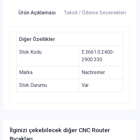
Ürün Açıklaması
Taksit / Ödeme Seçenekleri
Ür
Diğer Özellikler
Stok Kodu
E.3661.0.2400-
2900.330
Marka
Nachreiner
Stok Durumu
Var
İlginizi çekebilecek diğer CNC Router
Bıçakları