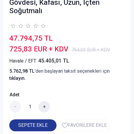
Gövdesi, Kafası, Uzun, İçten
Soğutmalı
47.794,75 TL
725,83 EUR + KDV
764,03 EUR + KDV
45.405,01 TL
Havale / EFT:
5.762,98 TL
'den başlayan taksit seçenekleri için
tıklayın.
Adet
-
+
SEPETE EKLE
FAVORİLERE EKLE