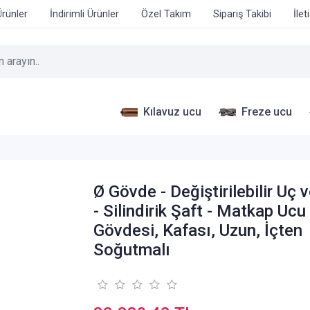
Ürünler
İndirimli Ürünler
Özel Takım
Sipariş Takibi
İlet
Kılavuz ucu
Freze ucu
Ø Gövde - Değiştirilebilir Uç 
- Silindirik Şaft - Matkap Ucu
Gövdesi, Kafası, Uzun, İçten
Soğutmalı