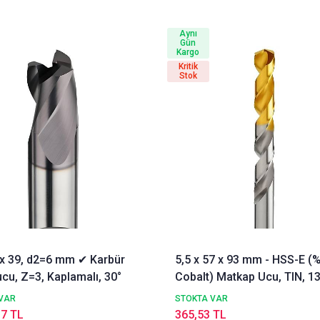
Aynı
Gün
Kargo
Kritik
Stok
3 x 39, d2=6 mm ✔ Karbür
5,5 x 57 x 93 mm - HSS-E (
cu, Z=3, Kaplamalı, 30°
Cobalt) Matkap Ucu, TIN, 13
DIN338 Delik Delme ucu,
VAR
STOKTA VAR
Nachreiner
17 TL
365,53 TL