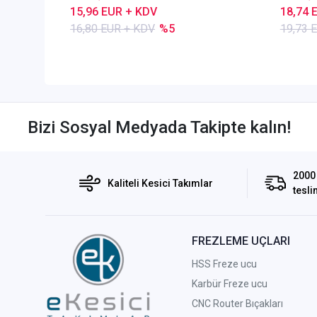
15,96 EUR + KDV
18,74 
16,80 EUR + KDV
%5
19,73 
Bizi Sosyal Medyada Takipte kalın!
2000 
Kaliteli Kesici Takımlar
tesli
FREZLEME UÇLARI
HSS Freze ucu
Karbür Freze ucu
CNC Router Bıçakları