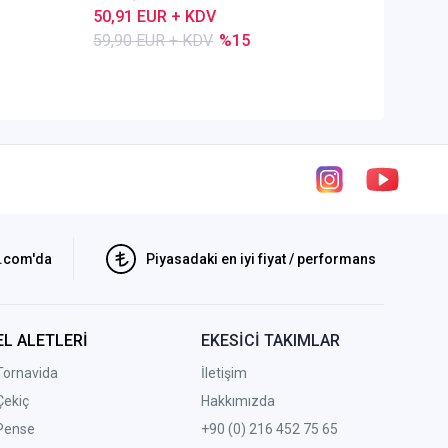
50,91 EUR + KDV
80,28 E
59,90 EUR + KDV
%15
84,50 E
i.com'da
Piyasadaki en iyi fiyat / performans
EL ALETLERİ
EKESİCİ TAKIMLAR
Tornavida
İletişim
Çekiç
Hakkımızda
Pense
+90 (0) 216 452 75 65