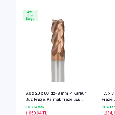
Aynı
Gün
Kargo
8,0 x 20 x 60, d2=8 mm ✓ Karbür
1,5 x 
Düz Freze, Parmak freze ucu
Freze u
Z=4,TiSiN Kaplamalı
STOKTA VAR
STOKTA 
1.050,94 TL
1.234,