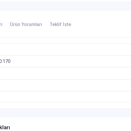
ri
Ürün Yorumları
Teklif İste
0.170
kları