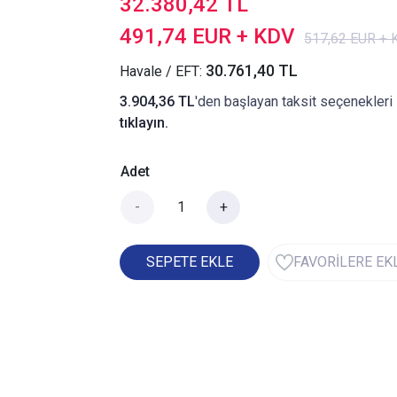
32.380,42 TL
491,74 EUR + KDV
517,62 EUR +
30.761,40 TL
Havale / EFT:
3.904,36 TL
'den başlayan taksit seçenekleri 
tıklayın.
Adet
-
+
SEPETE EKLE
FAVORİLERE EK