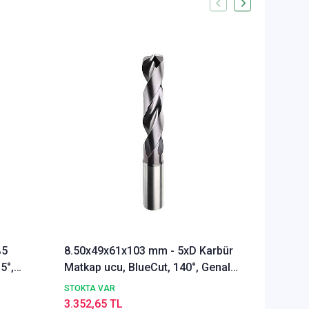
%5
8.50x49x61x103 mm - 5xD Karbür
Ø Rainb
5°,
Matkap ucu, BlueCut, 140°, Genal
Freze u
amaçlı
Alümyu
STOKTA VAR
STOKTA 
3.352,65 TL
5.286,1