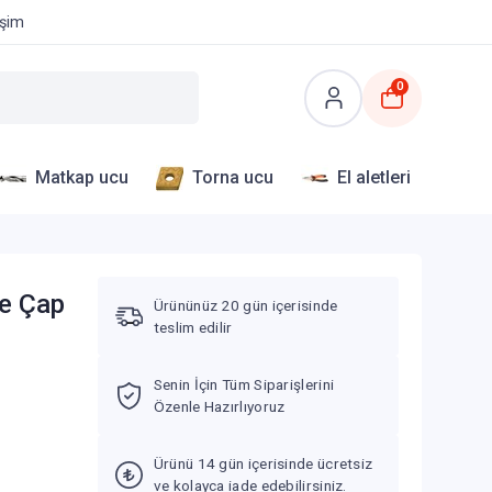
işim
0
Matkap ucu
Torna ucu
El aletleri
ve Çap
Ürününüz 20 gün içerisinde
teslim edilir
Senin İçin Tüm Siparişlerini
Özenle Hazırlıyoruz
Ürünü 14 gün içerisinde ücretsiz
ve kolayca iade edebilirsiniz.