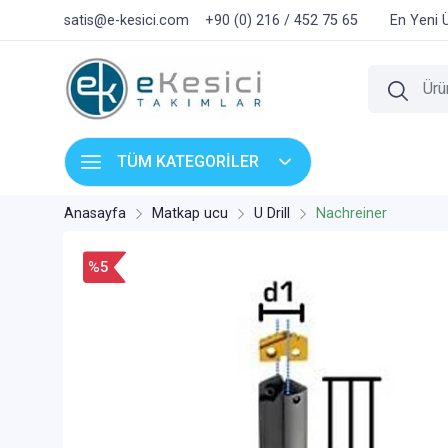
satis@e-kesici.com
+90 (0) 216 / 452 75 65
En Yeni 
TÜM KATEGORİLER
Anasayfa
Matkap ucu
U Drill
Nachreiner
%5