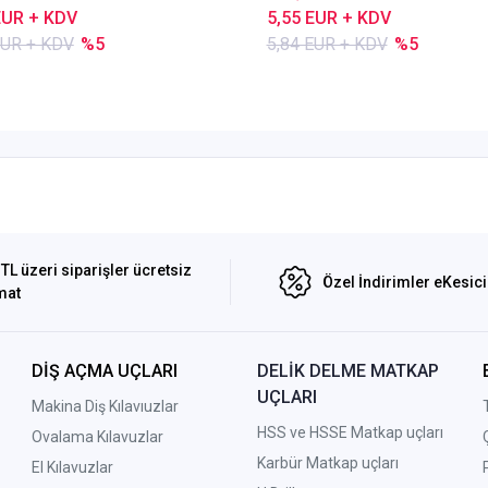
EUR + KDV
5,55 EUR + KDV
EUR + KDV
%5
5,84 EUR + KDV
%5
TL üzeri siparişler ücretsiz
Özel İndirimler eKesic
mat
DİŞ AÇMA UÇLARI
DELİK DELME MATKAP
UÇLARI
Makina Diş Kılavıuzlar
HSS ve HSSE Matkap uçları
Ovalama Kılavuzlar
Karbür Matkap uçları
El Kılavuzlar