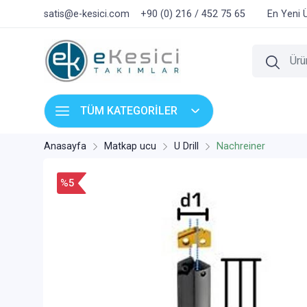
satis@e-kesici.com
+90 (0) 216 / 452 75 65
En Yeni 
TÜM KATEGORİLER
Anasayfa
Matkap ucu
U Drill
Nachreiner
%5