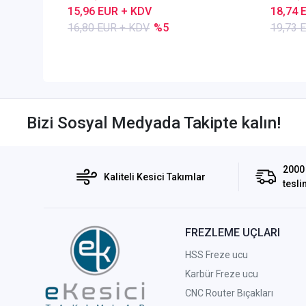
15,96 EUR + KDV
18,74 
16,80 EUR + KDV
%5
19,73 
Bizi Sosyal Medyada Takipte kalın!
2000 
Kaliteli Kesici Takımlar
tesli
FREZLEME UÇLARI
HSS Freze ucu
Karbür Freze ucu
CNC Router Bıçakları