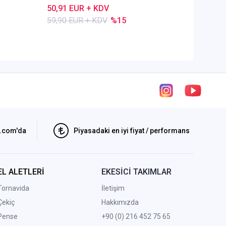
50,91 EUR + KDV
80,28 E
59,90 EUR + KDV
%15
84,50 E
i.com'da
Piyasadaki en iyi fiyat / performans
EL ALETLERİ
EKESİCİ TAKIMLAR
Tornavida
İletişim
Çekiç
Hakkımızda
Pense
+90 (0) 216 452 75 65