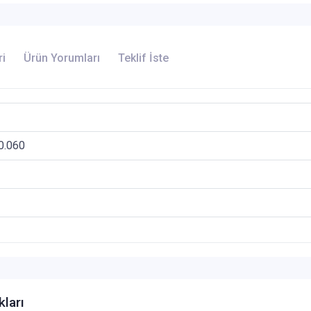
ri
Ürün Yorumları
Teklif İste
0.060
kları