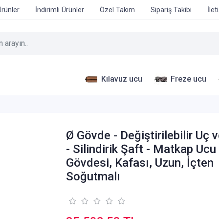
Ürünler
İndirimli Ürünler
Özel Takım
Sipariş Takibi
İlet
Kılavuz ucu
Freze ucu
Ø Gövde - Değiştirilebilir Uç 
- Silindirik Şaft - Matkap Ucu
Gövdesi, Kafası, Uzun, İçten
Soğutmalı