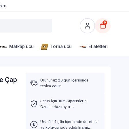
işim
0
Matkap ucu
Torna ucu
El aletleri
ve Çap
Ürününüz 20 gün içerisinde
teslim edilir
Senin İçin Tüm Siparişlerini
Özenle Hazırlıyoruz
Ürünü 14 gün içerisinde ücretsiz
ve kolayca iade edebilirsiniz.