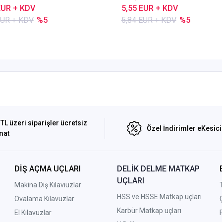
EUR + KDV
5,55 EUR + KDV
EUR + KDV
%5
5,84 EUR + KDV
%5
TL üzeri siparişler ücretsiz
Özel İndirimler eKesic
mat
DİŞ AÇMA UÇLARI
DELİK DELME MATKAP
UÇLARI
Makina Diş Kılavıuzlar
HSS ve HSSE Matkap uçları
Ovalama Kılavuzlar
Karbür Matkap uçları
El Kılavuzlar