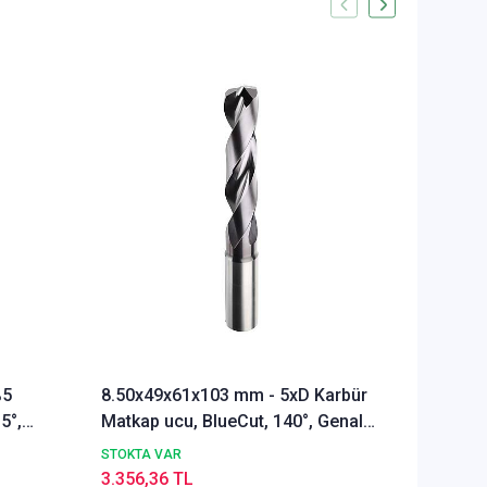
%5
8.50x49x61x103 mm - 5xD Karbür
Ø Rainb
5°,
Matkap ucu, BlueCut, 140°, Genal
Freze u
amaçlı
Alümyu
STOKTA VAR
STOKTA 
3.356,36 TL
5.291,9