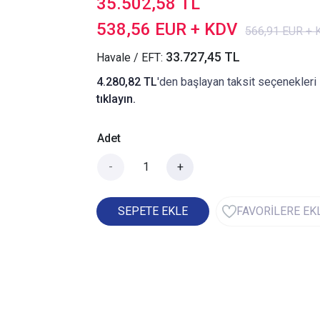
35.502,58 TL
538,56 EUR + KDV
566,91 EUR +
33.727,45 TL
Havale / EFT:
4.280,82 TL
'den başlayan taksit seçenekleri 
tıklayın.
Adet
-
+
SEPETE EKLE
FAVORİLERE EK