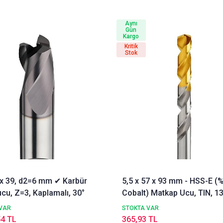
Aynı
Gün
Kargo
Kritik
Stok
3 x 39, d2=6 mm ✔ Karbür
5,5 x 57 x 93 mm - HSS-E (
cu, Z=3, Kaplamalı, 30°
Cobalt) Matkap Ucu, TIN, 13
DIN338 Delik Delme ucu,
VAR
STOKTA VAR
Nachreiner
54 TL
365,93 TL