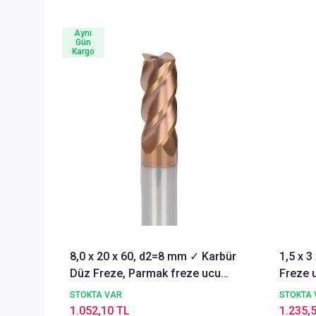
Aynı
Gün
Kargo
8,0 x 20 x 60, d2=8 mm ✓ Karbür
1,5 x 
Düz Freze, Parmak freze ucu
Freze u
Z=4,TiSiN Kaplamalı
STOKTA VAR
STOKTA 
1.052,10 TL
1.235,