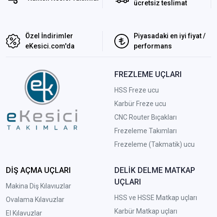
ücretsiz teslimat
Özel İndirimler
Piyasadaki en iyi fiyat /
eKesici.com'da
performans
FREZLEME UÇLARI
HSS Freze ucu
Karbür Freze ucu
CNC Router Bıçakları
Frezeleme Takımları
Frezeleme (Takmatik) ucu
DİŞ AÇMA UÇLARI
DELİK DELME MATKAP
UÇLARI
Makina Diş Kılavıuzlar
HSS ve HSSE Matkap uçları
Ovalama Kılavuzlar
Karbür Matkap uçları
El Kılavuzlar