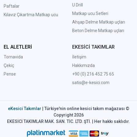
U Drill
Paftalar
Matkap ucu Setleri
Kılavız Çıkartma Matkap ucu
A
hşap Delme Matkap uçları
Beton Delme Matkap uçları
EL ALETLERİ
EKESİCİ TAKIMLAR
Tornavida
İletişim
Çekiç
Hakkımızda
Pense
+90 (0) 216 452 75 65
satis@e-kesici.com
eKesici Takımlar
| Türkiye'nin online kesici takım mağazası ©
Copyright 2026
EKESİCİ TAKIMLAR MAK. SAN. TİC. LTD. ŞTİ. | Her hakkı saklıdır.