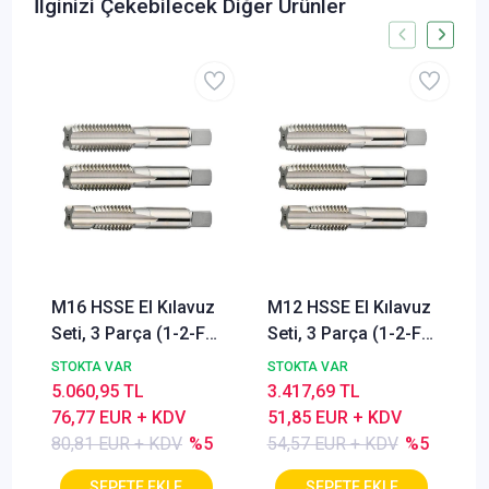
İlginizi Çekebilecek Diğer Ürünler
M16 HSSE El Kılavuz
M12 HSSE El Kılavuz
Seti, 3 Parça (1-2-F),
Seti, 3 Parça (1-2-F),
, 6HX, Düz Kanallı,
, 6HX, Düz Kanallı,
STOKTA VAR
STOKTA VAR
DIN 352, Paslanmaz
DIN 352, Paslanmaz
5.060,95 TL
3.417,69 TL
Çelik (Inox) İçin
Çelik (Inox) İçin
76,77 EUR + KDV
51,85 EUR + KDV
80,81 EUR + KDV
%5
54,57 EUR + KDV
%5