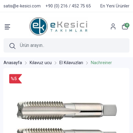
satis@e-kesici.com
+90 (0) 216 / 452 75 65
En Yeni Ürünler
0
Anasayfa
Kılavuz ucu
El Kılavuzları
Nachreiner
%5