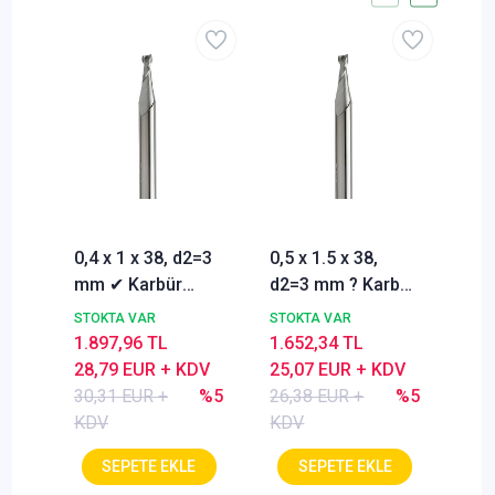
0,4 x 1 x 38, d2=3
0,5 x 1.5 x 38,
0,6
mm ✔ Karbür
d2=3 mm ? Karbür
d2=
Mikro Freze, Z=2,
Mikro Freze, Z=2,
Mik
STOKTA VAR
STOKTA VAR
STO
30°, HA
30°, HA
30°
1.897,96 TL
1.652,34 TL
1.6
28,79 EUR + KDV
25,07 EUR + KDV
25,
30,31 EUR +
%5
26,38 EUR +
%5
26,
KDV
KDV
KD