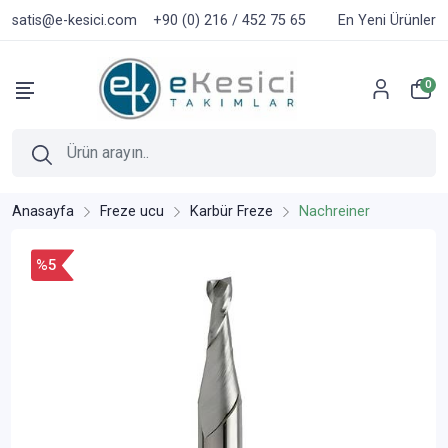
satis@e-kesici.com
+90 (0) 216 / 452 75 65
En Yeni Ürünler
0
Anasayfa
Freze ucu
Karbür Freze
Nachreiner
%5