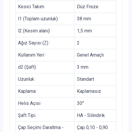
Kesici Takım
Düz Freze
l1 (Toplam uzunluk)
?
38 mm
l2 (Kesim alanı)
?
1,5 mm
Ağız Sayısı (Z)
?
2
Kullanım Yeri
?
Genel Amaçlı
d2 (Şaft)
?
3 mm
Uzunluk
?
Standart
Kaplama
?
Kaplamasız
Helis Açısı
?
30°
Şaft Tipi
HA - Silindirik
Çap Seçimi Daraltma -
Çap 0,10 - 0,90