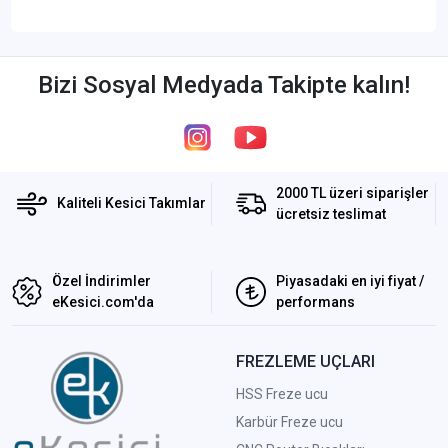
Bizi Sosyal Medyada Takipte kalın!
2000 TL üzeri siparişler
Kaliteli Kesici Takımlar
ücretsiz teslimat
Özel İndirimler
Piyasadaki en iyi fiyat /
eKesici.com'da
performans
FREZLEME UÇLARI
HSS Freze ucu
Karbür Freze ucu