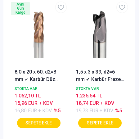
Aynı
Gün
Kargo
8,0 x 20 x 60, d2=8
1,5 x 3 x 39, d2=6
mm ✓ Karbür Düz
mm ✔ Karbür Freze
Freze, Parmak freze
ucu, Z=3, Kaplamalı,
STOKTA VAR
STOKTA VAR
ucu Z=4,TiSiN
30°
1.052,10 TL
1.235,54 TL
Kaplamalı
15,96 EUR + KDV
18,74 EUR + KDV
16,80 EUR + KDV
%5
19,73 EUR + KDV
%5