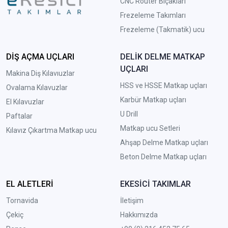
CNC Router Bıçakları
Frezeleme Takımları
Frezeleme (Takmatik) ucu
DİŞ AÇMA UÇLARI
DELİK DELME MATKAP
UÇLARI
Makina Diş Kılavıuzlar
HSS ve HSSE Matkap uçları
Ovalama Kılavuzlar
Karbür Matkap uçları
El Kılavuzlar
U Drill
Paftalar
Matkap ucu Setleri
Kılavız Çıkartma Matkap ucu
A
hşap Delme Matkap uçları
Beton Delme Matkap uçları
EL ALETLERİ
EKESİCİ TAKIMLAR
Tornavida
İletişim
Çekiç
Hakkımızda