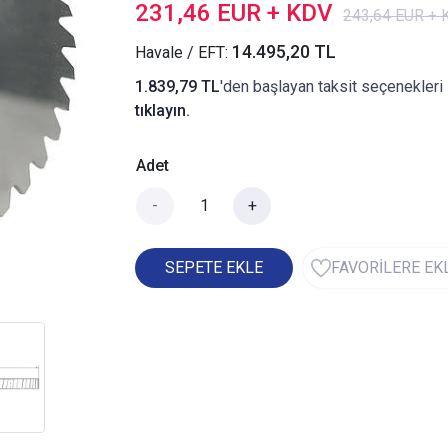
231,46 EUR + KDV
243,64 EUR +
14.495,20 TL
Havale / EFT:
1.839,79 TL
'den başlayan taksit seçenekleri 
tıklayın.
Adet
-
+
SEPETE EKLE
FAVORİLERE EK