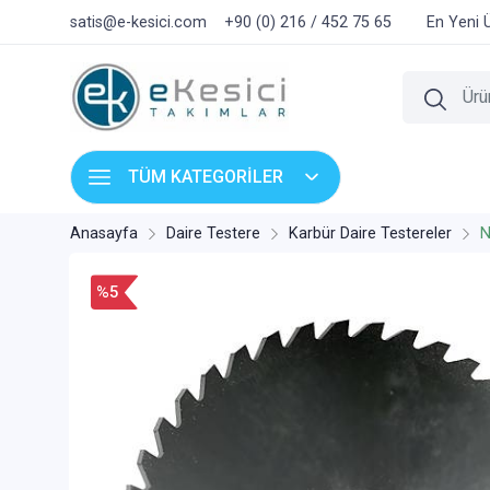
satis@e-kesici.com
+90 (0) 216 / 452 75 65
En Yeni 
TÜM KATEGORİLER
Anasayfa
Daire Testere
Karbür Daire Testereler
N
%5