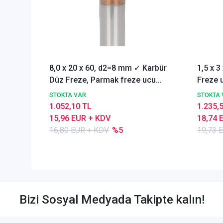
8,0 x 20 x 60, d2=8 mm ✓ Karbür
1,5 x 
Düz Freze, Parmak freze ucu
Freze u
Z=4,TiSiN Kaplamalı
STOKTA VAR
STOKTA 
1.052,10 TL
1.235,
15,96 EUR + KDV
18,74 
16,80 EUR + KDV
%5
19,73 
Bizi Sosyal Medyada Takipte kalın!