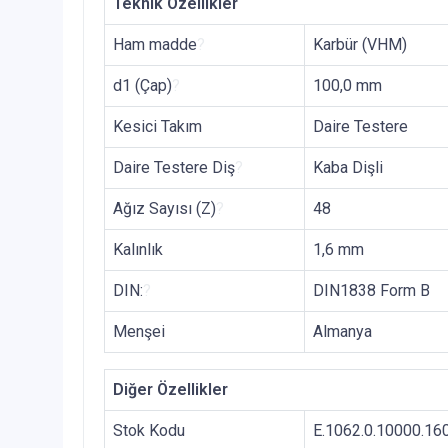
Teknik Özellikler
Ham madde
?
Karbür (VHM)
d1 (Çap)
?
100,0 mm
Kesici Takım
Daire Testere
Daire Testere Diş
?
Kaba Dişli
Ağız Sayısı (Z)
?
48
Kalınlık
1,6 mm
DIN:
?
DIN1838 Form B
Menşei
Almanya
Diğer Özellikler
Stok Kodu
E.1062.0.10000.16