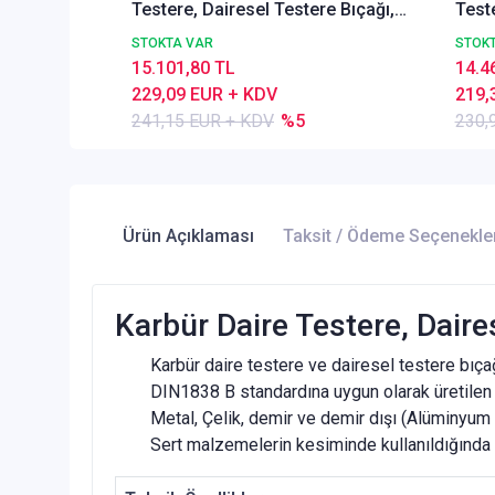
Testere, Dairesel Testere Bıçağı,
Teste
DIN1838 B, Kaba Dişli, Z=80
DIN1
STOKTA VAR
STOK
15.101,80 TL
14.4
229,09 EUR + KDV
219,
241,15 EUR + KDV
%5
230,
Ürün Açıklaması
Taksit / Ödeme Seçenekle
Karbür Daire Testere, Daire
Karbür daire testere ve dairesel testere bıçağı
DIN1838 B standardına uygun olarak üretilen b
Metal, Çelik, demir ve demir dışı (Alüminyum v
Sert malzemelerin kesiminde kullanıldığında 