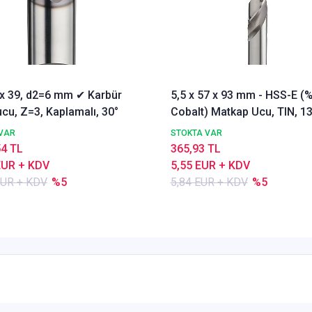
3 x 39, d2=6 mm ✔ Karbür
5,5 x 57 x 93 mm - HSS-E (
cu, Z=3, Kaplamalı, 30°
Cobalt) Matkap Ucu, TIN, 13
DIN338 Delik Delme ucu,
VAR
STOKTA VAR
Nachreiner
54 TL
365,93 TL
EUR + KDV
5,55 EUR + KDV
EUR + KDV
%5
5,84 EUR + KDV
%5