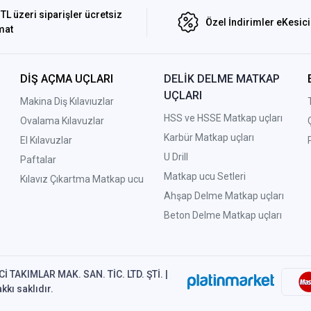
TL üzeri siparişler ücretsiz
Özel İndirimler eKesic
mat
DİŞ AÇMA UÇLARI
DELİK DELME MATKAP
UÇLARI
Makina Diş Kılavıuzlar
HSS ve HSSE Matkap uçları
Ovalama Kılavuzlar
Karbür Matkap uçları
El Kılavuzlar
U Drill
Paftalar
Matkap ucu Setleri
Kılavız Çıkartma Matkap ucu
A
hşap Delme Matkap uçları
Beton Delme Matkap uçları
İ TAKIMLAR MAK. SAN. TİC. LTD. ŞTİ. |
kkı saklıdır.