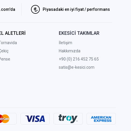
i.com'da
Piyasadaki en iyi fiyat / performans
EL ALETLERİ
EKESİCİ TAKIMLAR
Tornavida
İletişim
Çekiç
Hakkımızda
Pense
+90 (0) 216 452 75 65
satis@e-kesici.com