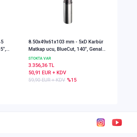
%5
8.50x49x61x103 mm - 5xD Karbür
Ø Rainb
5°,
Matkap ucu, BlueCut, 140°, Genal
Freze u
amaçlı
Alümyu
STOKTA VAR
STOKTA 
3.356,36 TL
5.291,9
50,91 EUR + KDV
80,28 E
59,90 EUR + KDV
%15
84,50 E