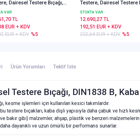
re, Dairesel Testere Bıçağı,
Testere, Dairesel Testere 
838 B, Kaba Dişli, Z=80
DIN1838 B, Kaba Dişli, Z=
TA VAR
STOKTA VAR
61,70 TL
12.690,27 TL
38 EUR + KDV
192,51 EUR + KDV
92 EUR + KDV
%5
202,64 EUR + KDV
%5
ri
Ürün Yorumları
Teklif İste
sel Testere Bıçağı, DIN1838 B, Kaba 
, kesme işlemleri için kullanılan kesici takımlardır.
u testere bıçakları, kaba dişli yapısıyla daha çabuk ve hızlı kes
e bakır gibi) malzemler, ahşap, plastik ve benzeri malzemelerin ke
daha dayanıklı ve uzun ömürlü bir performans sunarlar.