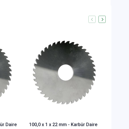
100,0 x
Testere
DIN1838
STOKTA 
12.690,
ür Daire
100,0 x 1 x 22 mm - Karbür Daire
192,51