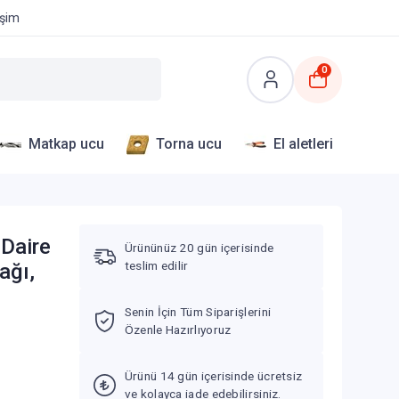
işim
0
Matkap ucu
Torna ucu
El aletleri
 Daire
Ürününüz 20 gün içerisinde
teslim edilir
ağı,
Senin İçin Tüm Siparişlerini
Özenle Hazırlıyoruz
Ürünü 14 gün içerisinde ücretsiz
ve kolayca iade edebilirsiniz.