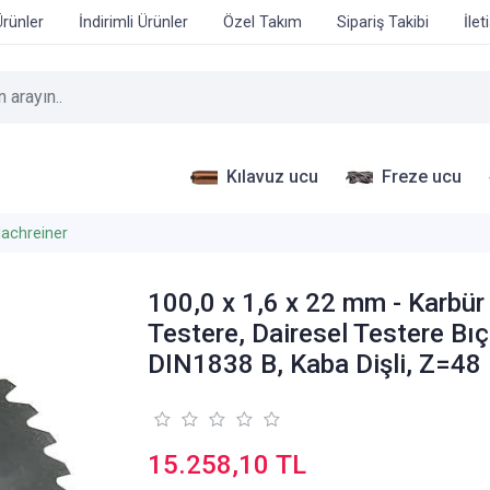
Ürünler
İndirimli Ürünler
Özel Takım
Sipariş Takibi
İlet
Kılavuz ucu
Freze ucu
achreiner
100,0 x 1,6 x 22 mm - Karbür
Testere, Dairesel Testere Bıç
DIN1838 B, Kaba Dişli, Z=48
15.258,10 TL