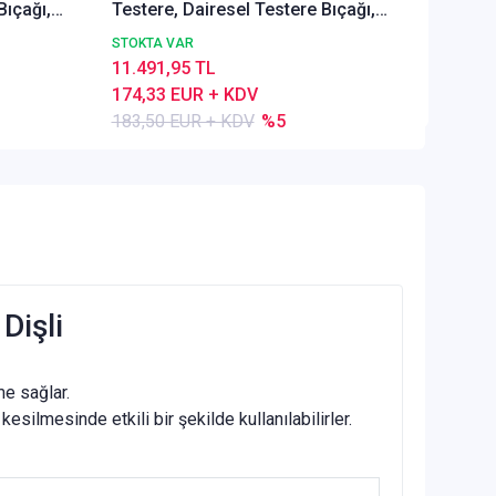
Bıçağı,
Testere, Dairesel Testere Bıçağı,
202,64
64
DIN1838 B, Kaba Dişli, Z=64
STOKTA VAR
11.491,95 TL
174,33 EUR + KDV
183,50 EUR + KDV
%5
Dişli
me sağlar.
silmesinde etkili bir şekilde kullanılabilirler.