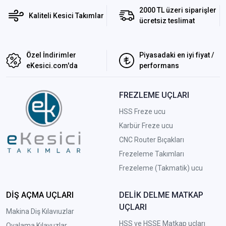
2000 TL üzeri siparişler
Kaliteli Kesici Takımlar
ücretsiz teslimat
Özel İndirimler
Piyasadaki en iyi fiyat /
eKesici.com'da
performans
FREZLEME UÇLARI
HSS Freze ucu
Karbür Freze ucu
CNC Router Bıçakları
Frezeleme Takımları
Frezeleme (Takmatik) ucu
DİŞ AÇMA UÇLARI
DELİK DELME MATKAP
UÇLARI
Makina Diş Kılavıuzlar
HSS ve HSSE Matkap uçları
Ovalama Kılavuzlar