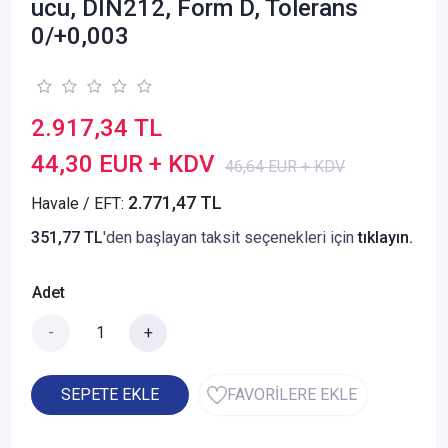
ucu, DIN212, Form D, Tolerans
0/+0,003
2.917,34 TL
44,30 EUR + KDV
46,64 EUR + KDV
2.771,47 TL
Havale / EFT:
351,77 TL
'den başlayan taksit seçenekleri için
tıklayın.
Adet
-
+
SEPETE EKLE
FAVORİLERE EKLE