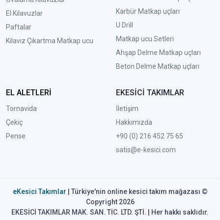
Karbür Matkap uçları
El Kılavuzlar
U Drill
Paftalar
Matkap ucu Setleri
Kılavız Çıkartma Matkap ucu
A
hşap Delme Matkap uçları
Beton Delme Matkap uçları
EL ALETLERİ
EKESİCİ TAKIMLAR
Tornavida
İletişim
Çekiç
Hakkımızda
Pense
+90 (0) 216 452 75 65
satis@e-kesici.com
eKesici Takımlar
| Türkiye'nin online kesici takım mağazası ©
Copyright 2026
EKESİCİ TAKIMLAR MAK. SAN. TİC. LTD. ŞTİ. | Her hakkı saklıdır.