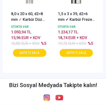
8,0 x 20 x 60, d2=8
1,5 x 3 x 39, d2=6
mm ✓ Karbür Düz
mm ✔ Karbür Freze
Freze, Parmak freze
ucu, Z=3, Kaplamalı,
STOKTA VAR
STOKTA VAR
ucu Z=4,TiSiN
30°
1.050,94 TL
1.234,17 TL
Kaplamalı
15,96 EUR + KDV
18,74 EUR + KDV
16,80 EUR + KDV
%5
19,73 EUR + KDV
%5
Bizi Sosyal Medyada Takipte kalın!