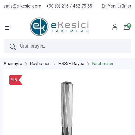
satis@e-kesici.com
+90 (0) 216 / 452 75 65
En Yeni Ürünler
0
Anasayfa
Rayba ucu
HSS/E Rayba
Nachreiner
%5